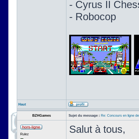
- Cyrus II Ches
- Robocop
Haut
BZHGames
Sujet du message :
Re: Concours en ligne d
Salut à tous,
Rulez