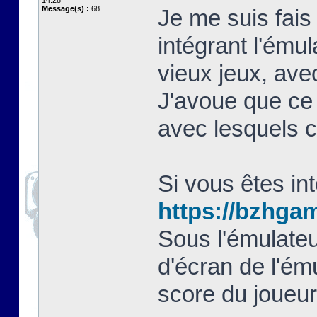
14:28
Message(s) :
68
Je me suis fais
intégrant l'ému
vieux jeux, av
J'avoue que ce
avec lesquels 
Si vous êtes in
https://bzhg
Sous l'émulate
d'écran de l'ém
score du joueur 