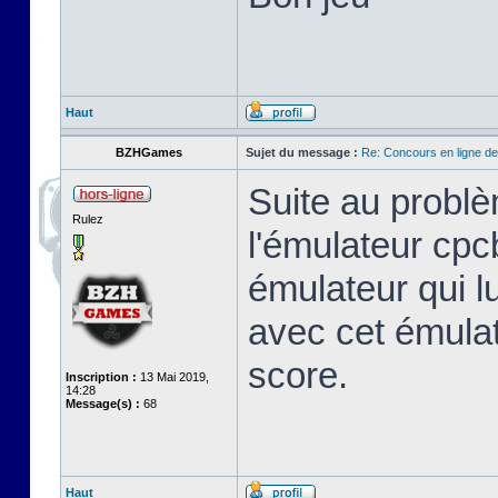
Haut
BZHGames
Sujet du message :
Re: Concours en ligne d
Suite au problè
Rulez
l'émulateur cpcb
émulateur qui 
avec cet émulat
score.
Inscription :
13 Mai 2019,
14:28
Message(s) :
68
Haut