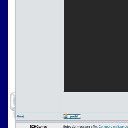
Haut
BZHGames
Sujet du message :
Re: Concours en ligne d