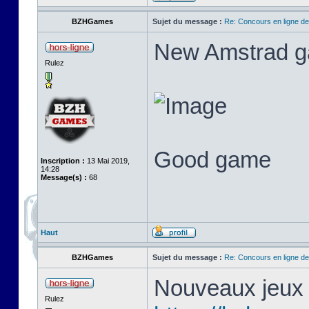
BZHGames
Sujet du message :
Re: Concours en ligne d
New Amstrad ga
Rulez
Good game
Inscription :
13 Mai 2019,
14:28
Message(s) :
68
Haut
BZHGames
Sujet du message :
Re: Concours en ligne d
Nouveaux jeux 
Rulez