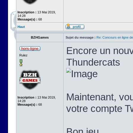
Inscription :
13 Mai 2019,
14:28
Message(s) :
68
Haut
BZHGames
Sujet du message :
Re: Concours en ligne d
Encore un nouve
Rulez
Thundercats
Maintenant, vo
Inscription :
13 Mai 2019,
14:28
Message(s) :
68
votre compte Tw
Bon jeu