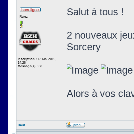
Salut à tous !
Rulez
2 nouveaux jeux
Sorcery
Inscription :
13 Mai 2019,
14:28
Message(s) :
68
Alors à vos clav
Haut