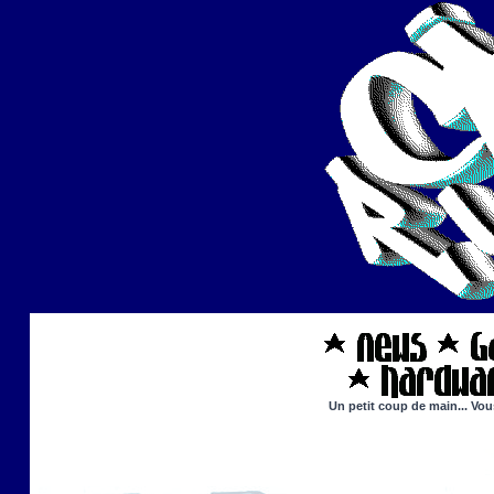
Un petit coup de main... Vou