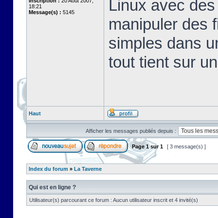
Linux avec des 
Inscription :
20 Août 2007,
18:21
Message(s) :
5145
manipuler des fi
simples dans u
tout tient sur u
Haut
Afficher les messages publiés depuis :
Page
1
sur
1
[ 3 message(s) ]
Index du forum
»
La Taverne
Qui est en ligne ?
Utilisateur(s) parcourant ce forum : Aucun utilisateur inscrit et 4 invité(s)