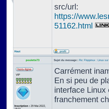
src/url:
https://www.les
51162.html
Haut
poulette73
Sujet du message :
Re: Floppinux : Linux sur
Carrément inam
VIP
En si peu de pl
interface Linux 
franchement ch
Inscription :
29 Mai 2022,
18:01