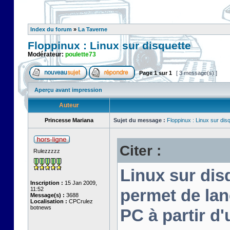
Index du forum
»
La Taverne
Floppinux : Linux sur disquette
Modérateur:
poulette73
Page
1
sur
1
[ 3 message(s) ]
Aperçu avant impression
Auteur
Princesse Mariana
Sujet du message :
Floppinux : Linux sur dis
Citer :
Rulezzzzz
Linux sur disq
Inscription :
15 Jan 2009,
11:52
permet de lan
Message(s) :
3688
Localisation :
CPCrulez
botnews
PC à partir d