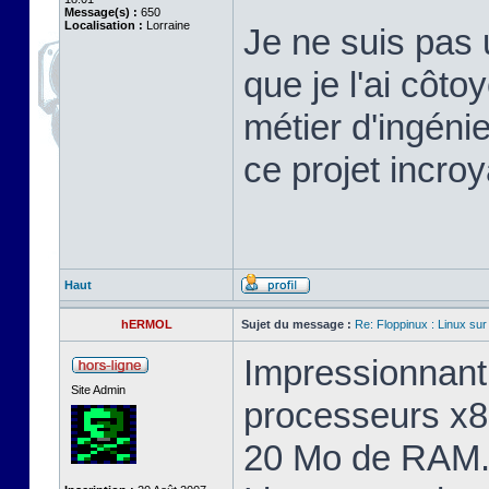
Message(s) :
650
Localisation :
Lorraine
Je ne suis pas 
que je l'ai cô
métier d'ingéni
ce projet incroy
Haut
hERMOL
Sujet du message :
Re: Floppinux : Linux sur
Impressionnant 
Site Admin
processeurs x8
20 Mo de RAM. 