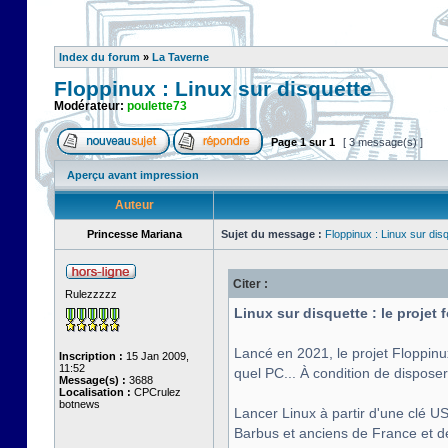
Index du forum
»
La Taverne
Floppinux : Linux sur disquette
Modérateur:
poulette73
Page
1
sur
1
[ 3 message(s) ]
Aperçu avant impression
Auteur
Princesse Mariana
Sujet du message :
Floppinux : Linux sur dis
Citer :
Rulezzzzz
Linux sur disquette : le projet
Lancé en 2021, le projet Floppinu
Inscription :
15 Jan 2009,
11:52
quel PC... À condition de disposer
Message(s) :
3688
Localisation :
CPCrulez
botnews
Lancer Linux à partir d'une clé US
Barbus et anciens de France et de 