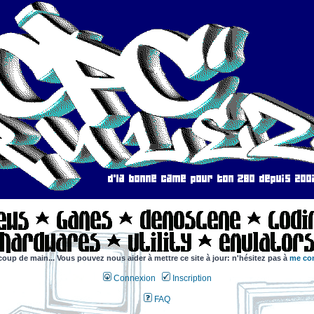
coup de main... Vous pouvez nous aider à mettre ce site à jour: n'hésitez pas à
me con
Connexion
Inscription
FAQ