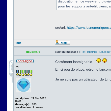
disposition en ce week-end pluvi
pour les supports antédiluviens, a
src/url:
https://www.lesnumeriques.c
Haut
poulette73
Sujet du message :
Re: Floppinux : Linux sur
Carrément inamignable...
VIP
En si peu de place, gérer le lancem
Je ne suis pas un utilisateur de Li
Inscription :
29 Mai 2022,
18:01
Message(s) :
650
Localisation :
Lorraine