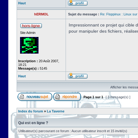
Haut
hERMOL
Sujet du message :
Re: Floppinux : Linux sur
Impressionnant ce projet qui cible
pour manipuler des fichiers, réalis
Site Admin
Inscription :
20 Août 2007,
18:21
Message(s) :
5145
Haut
Afficher les messa
Page
1
sur
1
[ 3 message(s) ]
Index du forum
»
La Taverne
Qui est en ligne ?
Utilisateur(s) parcourant ce forum : Aucun utilisateur inscrit et 15 invité(s)