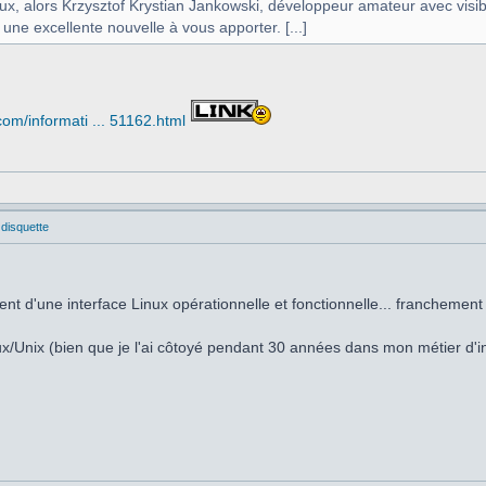
eux, alors Krzysztof Krystian Jankowski, développeur amateur avec vi
 une excellente nouvelle à vous apporter. [...]
om/informati ... 51162.html
 disquette
ent d'une interface Linux opérationnelle et fonctionnelle... franchemen
nux/Unix (bien que je l'ai côtoyé pendant 30 années dans mon métier d'in