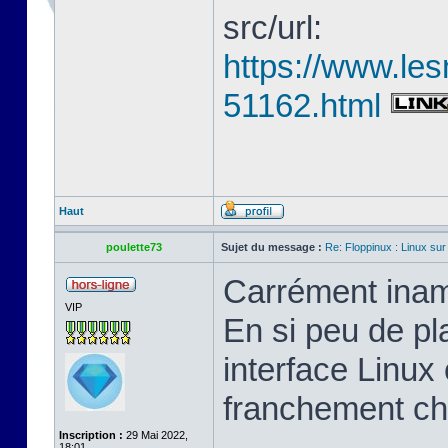
src/url:
https://www.les
51162.html
Haut
poulette73
Sujet du message :
Re: Floppinux : Linux sur
Carrément inam
VIP
En si peu de pl
interface Linux 
franchement ch
Inscription :
29 Mai 2022,
18:01