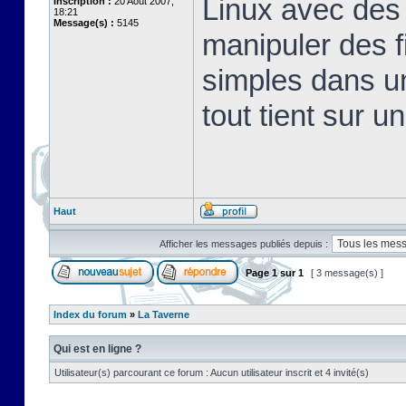
Linux avec des 
Inscription :
20 Août 2007,
18:21
Message(s) :
5145
manipuler des fi
simples dans u
tout tient sur u
Haut
Afficher les messages publiés depuis :
Page
1
sur
1
[ 3 message(s) ]
Index du forum
»
La Taverne
Qui est en ligne ?
Utilisateur(s) parcourant ce forum : Aucun utilisateur inscrit et 4 invité(s)