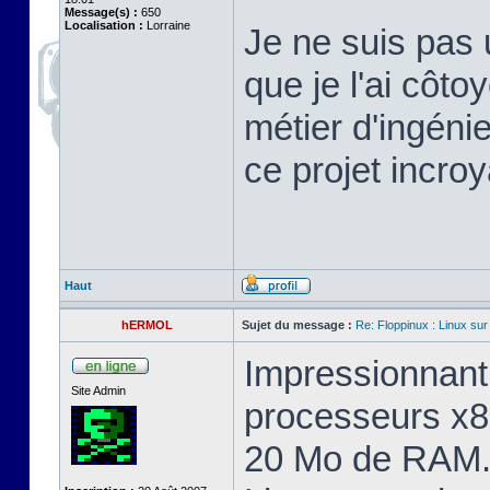
Message(s) :
650
Localisation :
Lorraine
Je ne suis pas 
que je l'ai cô
métier d'ingéni
ce projet incroy
Haut
hERMOL
Sujet du message :
Re: Floppinux : Linux sur
Impressionnant 
Site Admin
processeurs x8
20 Mo de RAM. 