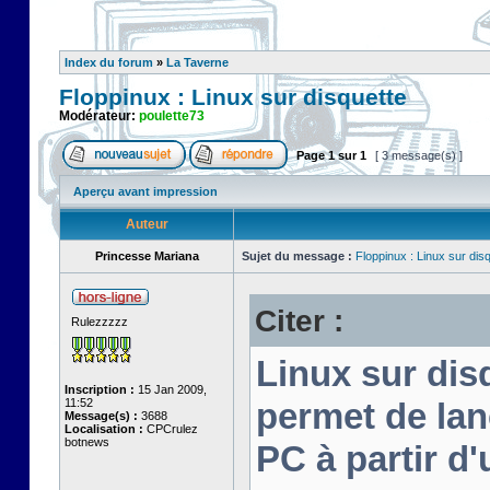
Index du forum
»
La Taverne
Floppinux : Linux sur disquette
Modérateur:
poulette73
Page
1
sur
1
[ 3 message(s) ]
Aperçu avant impression
Auteur
Princesse Mariana
Sujet du message :
Floppinux : Linux sur dis
Citer :
Rulezzzzz
Linux sur disq
Inscription :
15 Jan 2009,
11:52
permet de lan
Message(s) :
3688
Localisation :
CPCrulez
botnews
PC à partir d