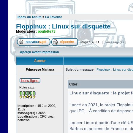
Index du forum
»
La Taverne
Floppinux : Linux sur disquette
Modérateur:
poulette73
Page
1
sur
1
[ 3 message(s) ]
Aperçu avant impression
Auteur
Princesse Mariana
Sujet du message :
Floppinux : Linux sur dis
Citer :
Rulezzzzz
Linux sur disquette : le projet
Lancé en 2021, le projet Floppinu
Inscription :
15 Jan 2009,
11:52
quel PC... À condition de disposer
Message(s) :
3688
Localisation :
CPCrulez
botnews
Lancer Linux à partir d'une clé US
Barbus et anciens de France et de 