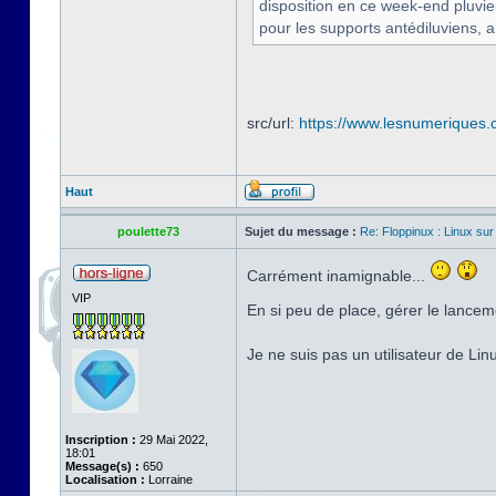
disposition en ce week-end pluvi
pour les supports antédiluviens, a
src/url:
https://www.lesnumeriques.c
Haut
poulette73
Sujet du message :
Re: Floppinux : Linux sur
Carrément inamignable...
VIP
En si peu de place, gérer le lancem
Je ne suis pas un utilisateur de Li
Inscription :
29 Mai 2022,
18:01
Message(s) :
650
Localisation :
Lorraine