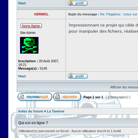
Haut
hERMOL
Sujet du message :
Re: Floppinux : Linux sur
Impressionnant ce projet qui cible
pour manipuler des fichiers, réalis
Site Admin
Inscription :
20 Août 2007,
18:21
Message(s) :
5145
Haut
Afficher les messa
Page
1
sur
1
[ 3 message(s) ]
Index du forum
»
La Taverne
Qui est en ligne ?
Utilisateur(s) parcourant ce forum : Aucun utilisateur inscrit et 1 invité