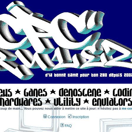
coup de main... Vous pouvez nous aider à mettre ce site à jour: n'hésitez pas à
me con
Connexion
Inscription
FAQ