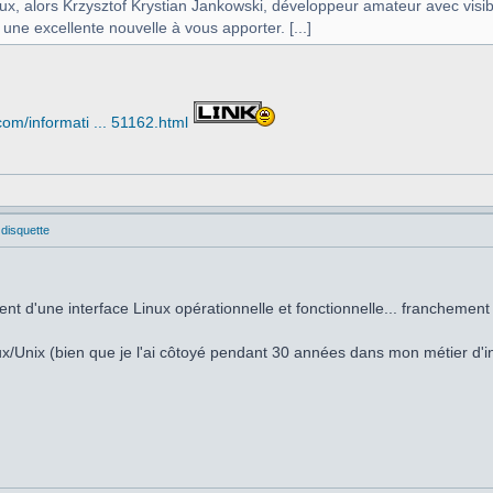
eux, alors Krzysztof Krystian Jankowski, développeur amateur avec vi
 une excellente nouvelle à vous apporter. [...]
om/informati ... 51162.html
 disquette
ent d'une interface Linux opérationnelle et fonctionnelle... franchemen
nux/Unix (bien que je l'ai côtoyé pendant 30 années dans mon métier d'in