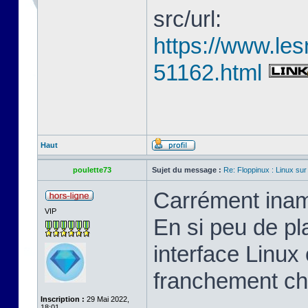
src/url:
https://www.les
51162.html
Haut
poulette73
Sujet du message :
Re: Floppinux : Linux sur
Carrément inam
VIP
En si peu de pl
interface Linux 
franchement ch
Inscription :
29 Mai 2022,
18:01