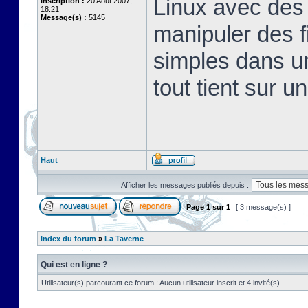
Linux avec des 
Inscription :
20 Août 2007,
18:21
Message(s) :
5145
manipuler des fi
simples dans u
tout tient sur u
Haut
Afficher les messages publiés depuis :
Page
1
sur
1
[ 3 message(s) ]
Index du forum
»
La Taverne
Qui est en ligne ?
Utilisateur(s) parcourant ce forum : Aucun utilisateur inscrit et 4 invité(s)