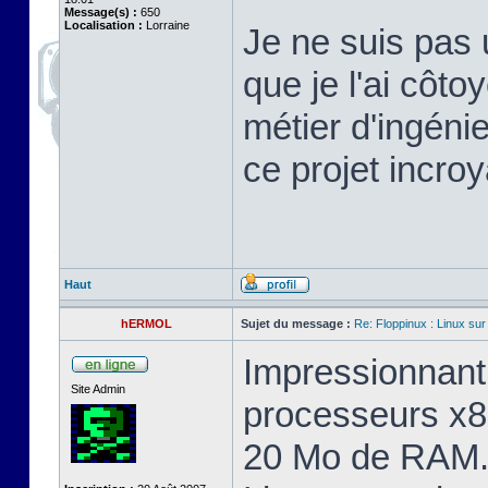
Message(s) :
650
Localisation :
Lorraine
Je ne suis pas 
que je l'ai cô
métier d'ingéni
ce projet incroy
Haut
hERMOL
Sujet du message :
Re: Floppinux : Linux sur
Impressionnant 
Site Admin
processeurs x8
20 Mo de RAM. 