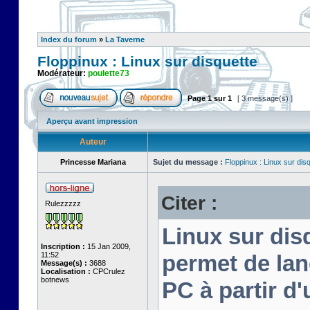
Index du forum
»
La Taverne
Floppinux : Linux sur disquette
Modérateur:
poulette73
Page
1
sur
1
[ 3 message(s) ]
Aperçu avant impression
Auteur
Princesse Mariana
Sujet du message :
Floppinux : Linux sur dis
Citer :
Rulezzzzz
Linux sur disq
Inscription :
15 Jan 2009,
11:52
permet de lan
Message(s) :
3688
Localisation :
CPCrulez
botnews
PC à partir d