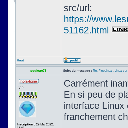
src/url:
https://www.les
51162.html
Haut
poulette73
Sujet du message :
Re: Floppinux : Linux sur
Carrément inam
VIP
En si peu de pl
interface Linux 
franchement ch
Inscription :
29 Mai 2022,
18:01