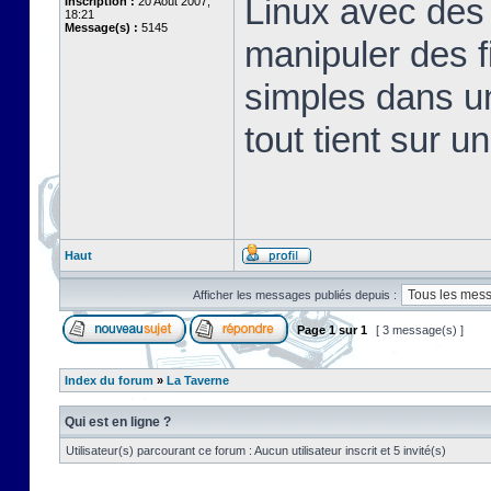
Linux avec des 
Inscription :
20 Août 2007,
18:21
Message(s) :
5145
manipuler des fi
simples dans u
tout tient sur u
Haut
Afficher les messages publiés depuis :
Page
1
sur
1
[ 3 message(s) ]
Index du forum
»
La Taverne
Qui est en ligne ?
Utilisateur(s) parcourant ce forum : Aucun utilisateur inscrit et 5 invité(s)