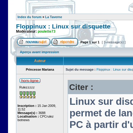
Index du forum
»
La Taverne
Floppinux : Linux sur disquette
Modérateur:
poulette73
Page
1
sur
1
[ 3 message(s) ]
Aperçu avant impression
Auteur
Princesse Mariana
Sujet du message :
Floppinux : Linux sur dis
Citer :
Rulezzzzz
Linux sur disq
Inscription :
15 Jan 2009,
11:52
permet de lan
Message(s) :
3688
Localisation :
CPCrulez
botnews
PC à partir d