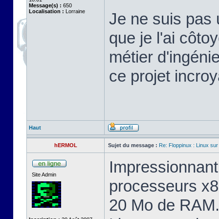
Message(s) :
650
Localisation :
Lorraine
Je ne suis pas 
que je l'ai cô
métier d'ingéni
ce projet incroy
Haut
hERMOL
Sujet du message :
Re: Floppinux : Linux sur
Impressionnant 
Site Admin
processeurs x8
20 Mo de RAM. 