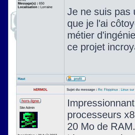
Message(s) :
650
Localisation :
Lorraine
Je ne suis pas 
que je l'ai cô
métier d'ingéni
ce projet incroy
Haut
hERMOL
Sujet du message :
Re: Floppinux : Linux sur
Impressionnant 
Site Admin
processeurs x8
20 Mo de RAM. 