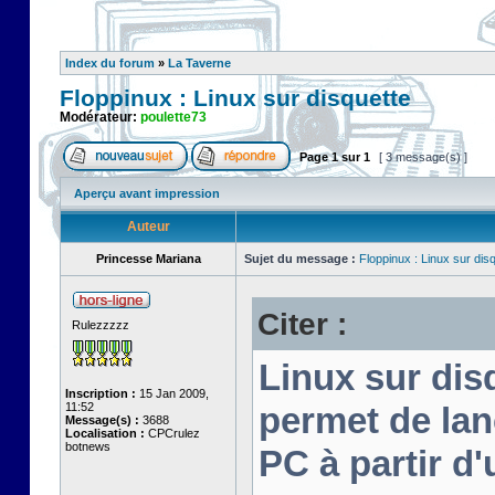
Index du forum
»
La Taverne
Floppinux : Linux sur disquette
Modérateur:
poulette73
Page
1
sur
1
[ 3 message(s) ]
Aperçu avant impression
Auteur
Princesse Mariana
Sujet du message :
Floppinux : Linux sur dis
Citer :
Rulezzzzz
Linux sur disq
Inscription :
15 Jan 2009,
11:52
permet de lan
Message(s) :
3688
Localisation :
CPCrulez
botnews
PC à partir d