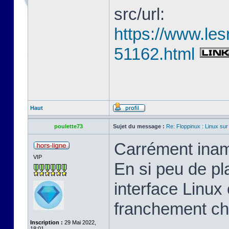
src/url:
https://www.les
51162.html
Haut
poulette73
Sujet du message :
Re: Floppinux : Linux sur
Carrément inam
VIP
En si peu de pl
interface Linux 
franchement ch
Inscription :
29 Mai 2022,
18:01