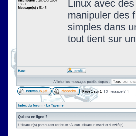
Linux avec des 
Inscription :
20 Août 2007,
18:21
Message(s) :
5145
manipuler des fi
simples dans u
tout tient sur u
Haut
Afficher les messages publiés depuis :
Page
1
sur
1
[ 3 message(s) ]
Index du forum
»
La Taverne
Qui est en ligne ?
Utilisateur(s) parcourant ce forum : Aucun utilisateur inscrit et 4 invité(s)