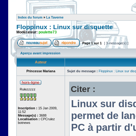
Index du forum
»
La Taverne
Floppinux : Linux sur disquette
Modérateur:
poulette73
Page
1
sur
1
[ 3 message(s) ]
Aperçu avant impression
Auteur
Princesse Mariana
Sujet du message :
Floppinux : Linux sur dis
Citer :
Rulezzzzz
Linux sur disq
Inscription :
15 Jan 2009,
11:52
permet de lan
Message(s) :
3688
Localisation :
CPCrulez
botnews
PC à partir d