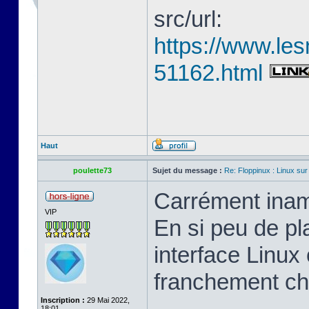
src/url:
https://www.les
51162.html
Haut
poulette73
Sujet du message :
Re: Floppinux : Linux sur
Carrément inam
VIP
En si peu de pl
interface Linux 
franchement ch
Inscription :
29 Mai 2022,
18:01