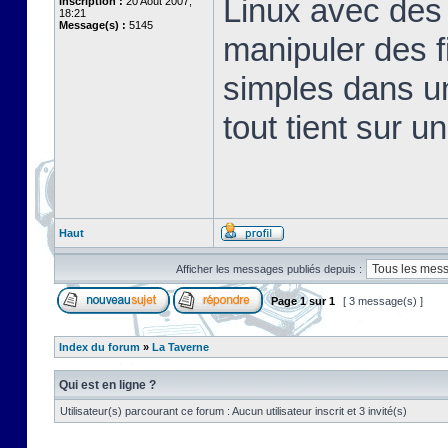
Linux avec des 
Inscription :
20 Août 2007,
18:21
Message(s) :
5145
manipuler des fi
simples dans u
tout tient sur u
Haut
Afficher les messages publiés depuis :
Page
1
sur
1
[ 3 message(s) ]
Index du forum
»
La Taverne
Qui est en ligne ?
Utilisateur(s) parcourant ce forum : Aucun utilisateur inscrit et 3 invité(s)