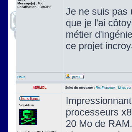
Message(s) :
650
Localisation :
Lorraine
Je ne suis pas 
que je l'ai cô
métier d'ingéni
ce projet incroy
Haut
hERMOL
Sujet du message :
Re: Floppinux : Linux sur
Impressionnant 
Site Admin
processeurs x8
20 Mo de RAM. 