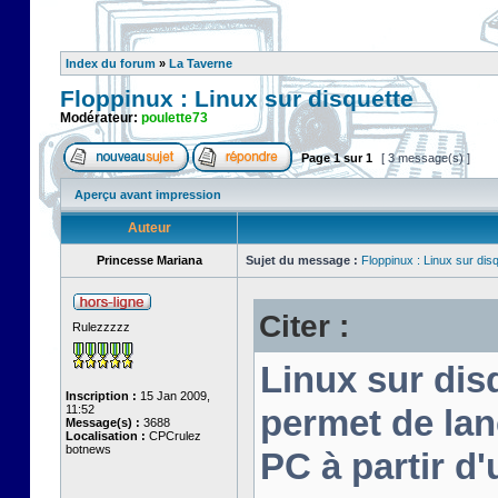
Index du forum
»
La Taverne
Floppinux : Linux sur disquette
Modérateur:
poulette73
Page
1
sur
1
[ 3 message(s) ]
Aperçu avant impression
Auteur
Princesse Mariana
Sujet du message :
Floppinux : Linux sur dis
Citer :
Rulezzzzz
Linux sur disq
Inscription :
15 Jan 2009,
11:52
permet de lan
Message(s) :
3688
Localisation :
CPCrulez
botnews
PC à partir d