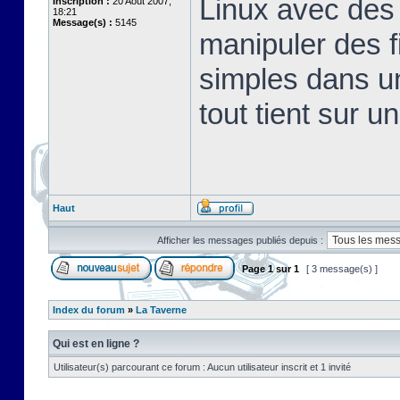
Linux avec des 
Inscription :
20 Août 2007,
18:21
Message(s) :
5145
manipuler des fi
simples dans u
tout tient sur u
Haut
Afficher les messages publiés depuis :
Page
1
sur
1
[ 3 message(s) ]
Index du forum
»
La Taverne
Qui est en ligne ?
Utilisateur(s) parcourant ce forum : Aucun utilisateur inscrit et 1 invité