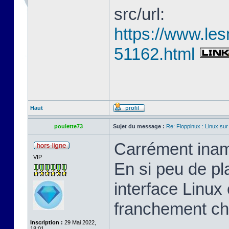
src/url:
https://www.les
51162.html
Haut
poulette73
Sujet du message :
Re: Floppinux : Linux sur
Carrément inam
VIP
En si peu de pl
interface Linux 
franchement ch
Inscription :
29 Mai 2022,
18:01