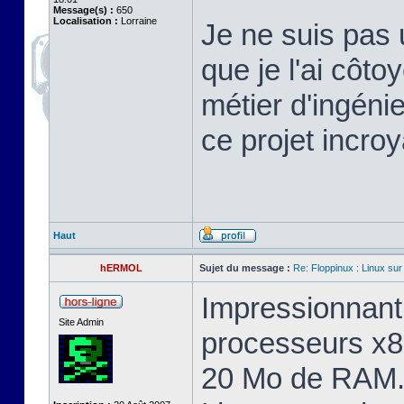
Message(s) :
650
Localisation :
Lorraine
Je ne suis pas 
que je l'ai cô
métier d'ingéni
ce projet incroy
Haut
hERMOL
Sujet du message :
Re: Floppinux : Linux sur
Impressionnant 
Site Admin
processeurs x8
20 Mo de RAM. 