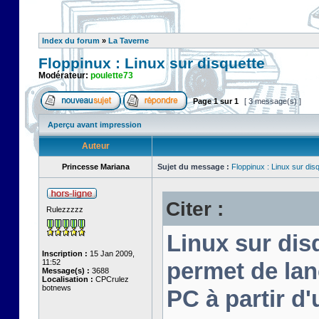
Index du forum
»
La Taverne
Floppinux : Linux sur disquette
Modérateur:
poulette73
Page
1
sur
1
[ 3 message(s) ]
Aperçu avant impression
Auteur
Princesse Mariana
Sujet du message :
Floppinux : Linux sur dis
Citer :
Rulezzzzz
Linux sur disq
Inscription :
15 Jan 2009,
11:52
permet de lan
Message(s) :
3688
Localisation :
CPCrulez
botnews
PC à partir d