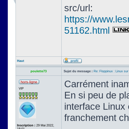
src/url:
https://www.les
51162.html
Haut
poulette73
Sujet du message :
Re: Floppinux : Linux sur
Carrément inam
VIP
En si peu de pl
interface Linux 
franchement ch
Inscription :
29 Mai 2022,
18:01