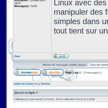
Linux avec des 
Inscription :
20 Août 2007,
18:21
Message(s) :
5145
manipuler des fi
simples dans u
tout tient sur u
Haut
Afficher les messages publiés depuis :
Page
1
sur
1
[ 3 message(s) ]
Index du forum
»
La Taverne
Qui est en ligne ?
Utilisateur(s) parcourant ce forum : Aucun utilisateur inscrit et 1 invité