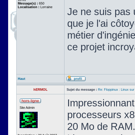
Message(s) :
650
Localisation :
Lorraine
Je ne suis pas 
que je l'ai cô
métier d'ingéni
ce projet incroy
Haut
hERMOL
Sujet du message :
Re: Floppinux : Linux sur
Impressionnant 
Site Admin
processeurs x8
20 Mo de RAM. 