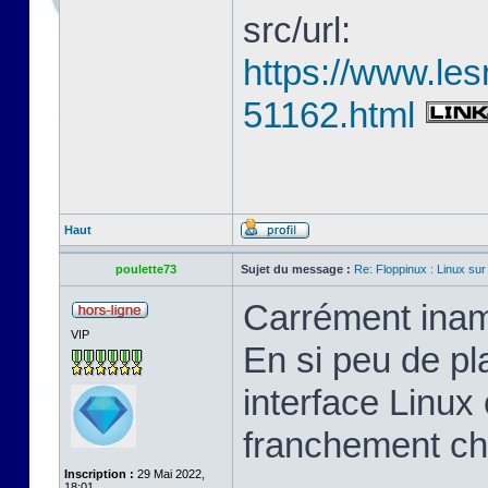
src/url:
https://www.les
51162.html
Haut
poulette73
Sujet du message :
Re: Floppinux : Linux sur
Carrément inam
VIP
En si peu de pl
interface Linux 
franchement ch
Inscription :
29 Mai 2022,
18:01