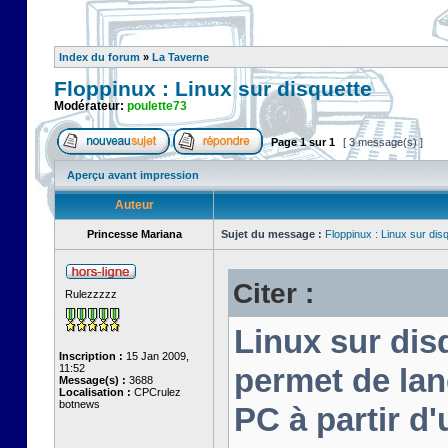
Index du forum
»
La Taverne
Floppinux : Linux sur disquette
Modérateur:
poulette73
Page
1
sur
1
[ 3 message(s) ]
Aperçu avant impression
Auteur
Princesse Mariana
Sujet du message :
Floppinux : Linux sur dis
Citer :
Rulezzzzz
Linux sur disq
Inscription :
15 Jan 2009,
11:52
permet de lan
Message(s) :
3688
Localisation :
CPCrulez
botnews
PC à partir d