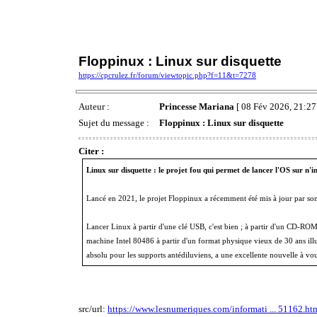
Floppinux : Linux sur disquette
https://cpcrulez.fr/forum/viewtopic.php?f=11&t=7278
Auteur :
Princesse Mariana
[ 08 Fév 2026, 21:27
Sujet du message :
Floppinux : Linux sur disquette
Citer :
Linux sur disquette : le projet fou qui permet de lancer l'OS sur n'
Lancé en 2021, le projet Floppinux a récemment été mis à jour par son 
Lancer Linux à partir d'une clé USB, c'est bien ; à partir d'un CD-ROM, c
machine Intel 80486 à partir d'un format physique vieux de 30 ans il
absolu pour les supports antédiluviens, a une excellente nouvelle à vous
src/url:
https://www.lesnumeriques.com/informati ... 51162.ht