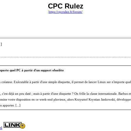
CPC Rulez
https://cpcrulez.fr/forum/
 ]
importe quel PC à partir d'un support obsolète
créateur. Exécutable à partir d'une simple disquette, il permet de lancer Linux sur n'importe quel
'est déjà un peu daté ; mais à partir d'une disquette ? On frôle la classe internationale. Barbus et 
lumine votre disposition en ce week-end pluvieux, alors Krzysztof Krystian Jankowski, dévelop
 apporter. [...]
ml