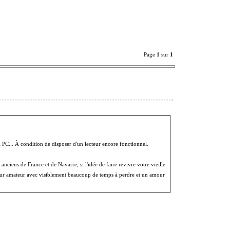
Page
1
sur
1
 PC... À condition de disposer d'un lecteur encore fonctionnel.
anciens de France et de Navarre, si l'idée de faire revivre votre vieille
peur amateur avec visiblement beaucoup de temps à perdre et un amour