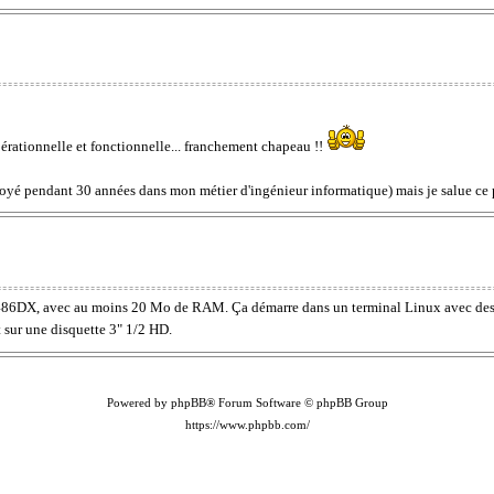
pérationnelle et fonctionnelle... franchement chapeau !!
ôtoyé pendant 30 années dans mon métier d'ingénieur informatique) mais je salue ce 
 486DX, avec au moins 20 Mo de RAM. Ça démarre dans un terminal Linux avec des uti
 sur une disquette 3" 1/2 HD.
Powered by phpBB® Forum Software © phpBB Group
https://www.phpbb.com/