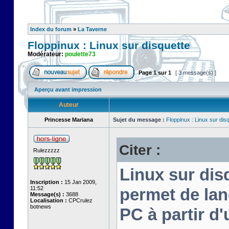
Index du forum
»
La Taverne
Floppinux : Linux sur disquette
Modérateur:
poulette73
Page
1
sur
1
[ 3 message(s) ]
Aperçu avant impression
Auteur
Princesse Mariana
Sujet du message :
Floppinux : Linux sur dis
Citer :
Rulezzzzz
Linux sur disq
Inscription :
15 Jan 2009,
11:52
permet de lan
Message(s) :
3688
Localisation :
CPCrulez
botnews
PC à partir d