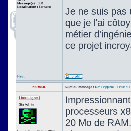
Message(s) :
650
Localisation :
Lorraine
Je ne suis pas 
que je l'ai cô
métier d'ingéni
ce projet incroy
Haut
hERMOL
Sujet du message :
Re: Floppinux : Linux sur
Impressionnant 
Site Admin
processeurs x8
20 Mo de RAM. 