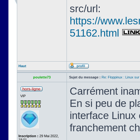
src/url:
https://www.les
51162.html
Haut
poulette73
Sujet du message :
Re: Floppinux : Linux sur
Carrément inam
VIP
En si peu de pl
interface Linux 
franchement ch
Inscription :
29 Mai 2022,
18:01