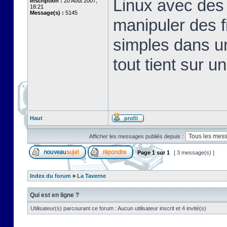
Linux avec des 
Inscription :
20 Août 2007,
18:21
Message(s) :
5145
manipuler des fi
simples dans u
tout tient sur u
Haut
Afficher les messages publiés depuis :
Page
1
sur
1
[ 3 message(s) ]
Index du forum
»
La Taverne
Qui est en ligne ?
Utilisateur(s) parcourant ce forum : Aucun utilisateur inscrit et 4 invité(s)