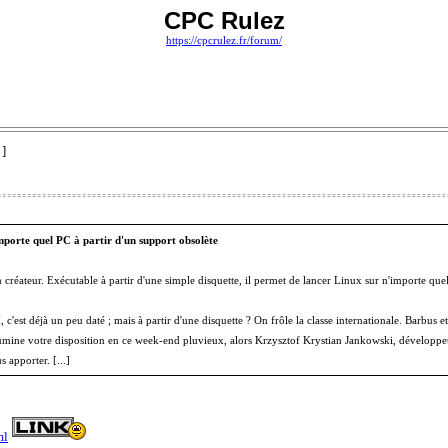
CPC Rulez
https://cpcrulez.fr/forum/
 ]
importe quel PC à partir d'un support obsolète
créateur. Exécutable à partir d'une simple disquette, il permet de lancer Linux sur n'importe quel
'est déjà un peu daté ; mais à partir d'une disquette ? On frôle la classe internationale. Barbus et 
lumine votre disposition en ce week-end pluvieux, alors Krzysztof Krystian Jankowski, dévelop
 apporter. [...]
ml