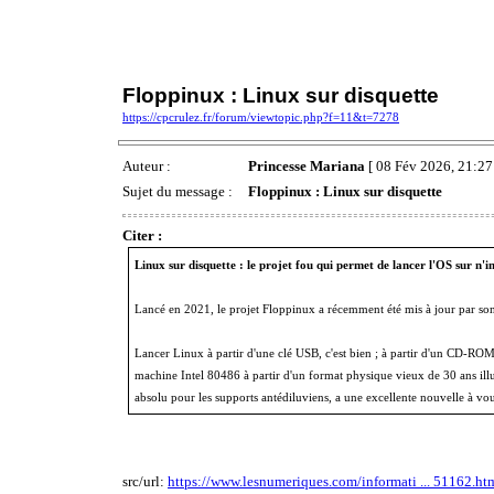
Floppinux : Linux sur disquette
https://cpcrulez.fr/forum/viewtopic.php?f=11&t=7278
Auteur :
Princesse Mariana
[ 08 Fév 2026, 21:27
Sujet du message :
Floppinux : Linux sur disquette
Citer :
Linux sur disquette : le projet fou qui permet de lancer l'OS sur n'
Lancé en 2021, le projet Floppinux a récemment été mis à jour par son 
Lancer Linux à partir d'une clé USB, c'est bien ; à partir d'un CD-ROM, c
machine Intel 80486 à partir d'un format physique vieux de 30 ans il
absolu pour les supports antédiluviens, a une excellente nouvelle à vous
src/url:
https://www.lesnumeriques.com/informati ... 51162.ht