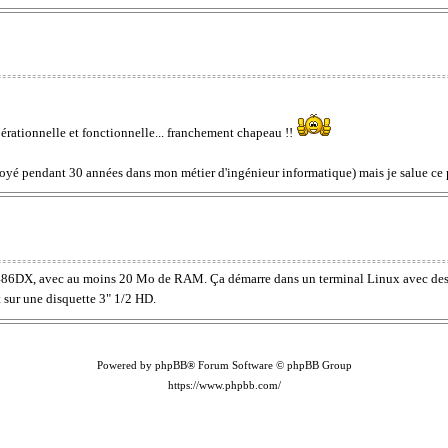
pérationnelle et fonctionnelle... franchement chapeau !!
ôtoyé pendant 30 années dans mon métier d'ingénieur informatique) mais je salue ce 
 486DX, avec au moins 20 Mo de RAM. Ça démarre dans un terminal Linux avec des uti
 sur une disquette 3" 1/2 HD.
Powered by phpBB® Forum Software © phpBB Group
https://www.phpbb.com/