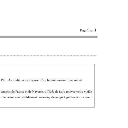
Page
1
sur
1
 PC... À condition de disposer d'un lecteur encore fonctionnel.
anciens de France et de Navarre, si l'idée de faire revivre votre vieille
peur amateur avec visiblement beaucoup de temps à perdre et un amour