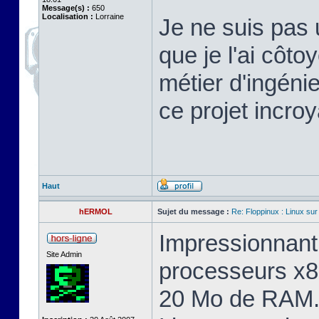
Message(s) :
650
Localisation :
Lorraine
Je ne suis pas 
que je l'ai cô
métier d'ingéni
ce projet incroy
Haut
hERMOL
Sujet du message :
Re: Floppinux : Linux sur
Impressionnant 
Site Admin
processeurs x8
20 Mo de RAM. 