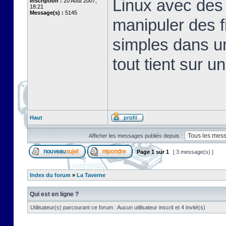
Linux avec des 
Inscription :
20 Août 2007,
18:21
Message(s) :
5145
manipuler des fi
simples dans u
tout tient sur u
Haut
Afficher les messages publiés depuis :
Page
1
sur
1
[ 3 message(s) ]
Index du forum
»
La Taverne
Qui est en ligne ?
Utilisateur(s) parcourant ce forum : Aucun utilisateur inscrit et 4 invité(s)