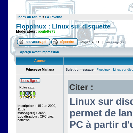
Index du forum
»
La Taverne
Floppinux : Linux sur disquette
Modérateur:
poulette73
Page
1
sur
1
[ 3 message(s) ]
Aperçu avant impression
Auteur
Princesse Mariana
Sujet du message :
Floppinux : Linux sur dis
Citer :
Rulezzzzz
Linux sur disq
Inscription :
15 Jan 2009,
11:52
permet de lan
Message(s) :
3688
Localisation :
CPCrulez
botnews
PC à partir d