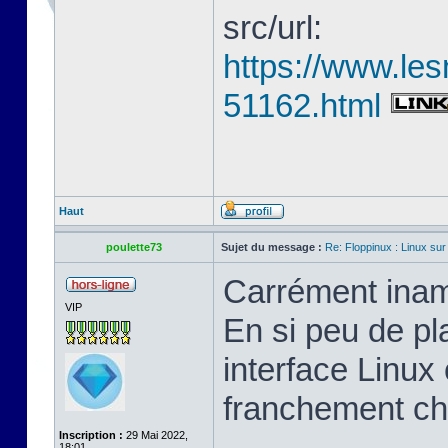
src/url:
https://www.les
51162.html
Haut
poulette73
Sujet du message :
Re: Floppinux : Linux sur
Carrément inam
VIP
En si peu de pl
interface Linux 
franchement ch
Inscription :
29 Mai 2022,
18:01