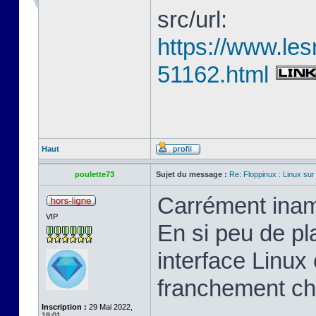
src/url:
https://www.les
51162.html
Haut
poulette73
Sujet du message :
Re: Floppinux : Linux sur
Carrément inam
VIP
En si peu de pl
interface Linux 
franchement ch
Inscription :
29 Mai 2022,
18:01