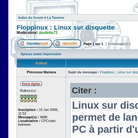
Index du forum
»
La Taverne
Floppinux : Linux sur disquette
Modérateur:
poulette73
Page
1
sur
1
[ 3 message(s) ]
Aperçu avant impression
Auteur
Princesse Mariana
Sujet du message :
Floppinux : Linux sur dis
Citer :
Rulezzzzz
Linux sur disq
Inscription :
15 Jan 2009,
11:52
permet de lan
Message(s) :
3688
Localisation :
CPCrulez
botnews
PC à partir d