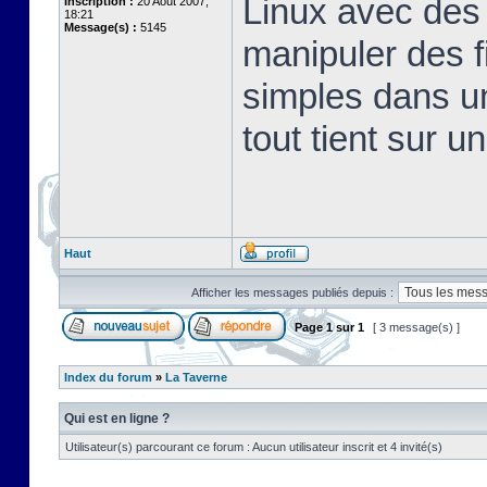
Linux avec des 
Inscription :
20 Août 2007,
18:21
Message(s) :
5145
manipuler des fi
simples dans u
tout tient sur u
Haut
Afficher les messages publiés depuis :
Page
1
sur
1
[ 3 message(s) ]
Index du forum
»
La Taverne
Qui est en ligne ?
Utilisateur(s) parcourant ce forum : Aucun utilisateur inscrit et 4 invité(s)