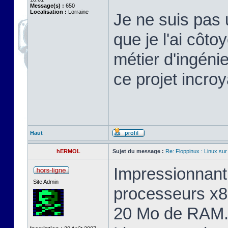
Message(s) :
650
Localisation :
Lorraine
Je ne suis pas 
que je l'ai cô
métier d'ingéni
ce projet incroy
Haut
hERMOL
Sujet du message :
Re: Floppinux : Linux sur
Impressionnant 
Site Admin
processeurs x8
20 Mo de RAM. 