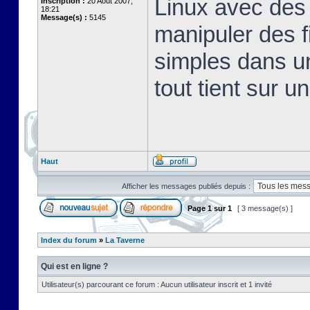
Linux avec des 
Inscription :
20 Août 2007,
18:21
Message(s) :
5145
manipuler des fi
simples dans u
tout tient sur u
Haut
Afficher les messages publiés depuis :
Page
1
sur
1
[ 3 message(s) ]
Index du forum
»
La Taverne
Qui est en ligne ?
Utilisateur(s) parcourant ce forum : Aucun utilisateur inscrit et 1 invité