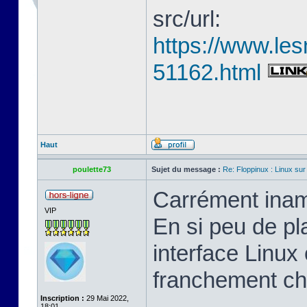
src/url:
https://www.les
51162.html
Haut
poulette73
Sujet du message :
Re: Floppinux : Linux sur
Carrément inam
VIP
En si peu de pl
interface Linux 
franchement ch
Inscription :
29 Mai 2022,
18:01