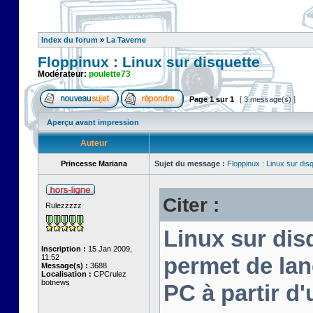
Index du forum
»
La Taverne
Floppinux : Linux sur disquette
Modérateur:
poulette73
Page
1
sur
1
[ 3 message(s) ]
Aperçu avant impression
Auteur
Princesse Mariana
Sujet du message :
Floppinux : Linux sur dis
Citer :
Rulezzzzz
Linux sur disq
Inscription :
15 Jan 2009,
11:52
permet de lan
Message(s) :
3688
Localisation :
CPCrulez
botnews
PC à partir d