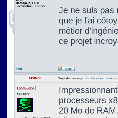
Message(s) :
650
Localisation :
Lorraine
Je ne suis pas 
que je l'ai cô
métier d'ingéni
ce projet incroy
Haut
hERMOL
Sujet du message :
Re: Floppinux : Linux sur
Impressionnant 
Site Admin
processeurs x8
20 Mo de RAM. 