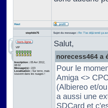
Haut
stephbb75
Sujet du message :
Re: T'as déjà tenté ça a
Salut,
VIP
norecess464 a éc
Inscription :
05 Avr 2012,
08:02
Pour le moment
Message(s) :
223
Localisation :
Sur terre, mais
souvent dans les nuages !
Amiga <> CPC v
(Albiereo et/
a aussi une ex
SDCard et c'e