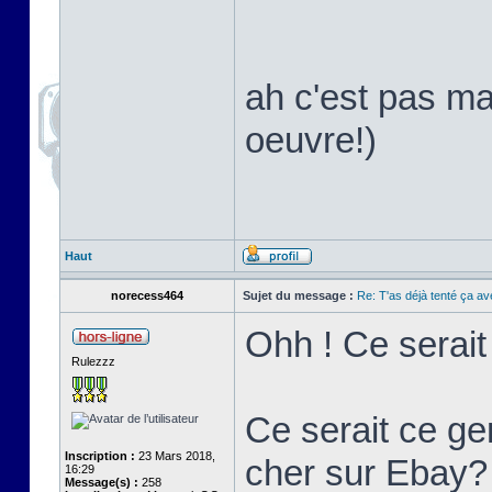
ah c'est pas ma
oeuvre!)
Haut
norecess464
Sujet du message :
Re: T'as déjà tenté ça a
Ohh ! Ce serai
Rulezzz
Ce serait ce ge
Inscription :
23 Mars 2018,
cher sur Ebay?
16:29
Message(s) :
258