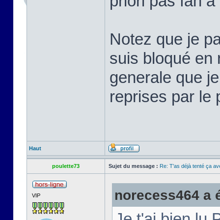
priori pas fan à
Notez que je pa
suis bloqué en r
generale que je
reprises par le
Haut
poulette73
Sujet du message :
Re: T'as déjà tenté ça a
norecess464 a éc
VIP
Je t'ai bien lu 