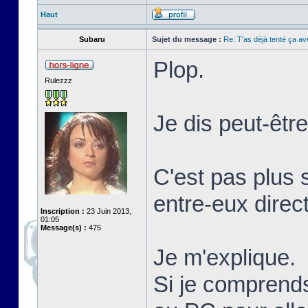
Haut
Subaru
Sujet du message :
Re: T'as déjà tenté ça a
Plop.
Rulezzz
Je dis peut-êtr
C'est pas plus 
entre-eux direc
Inscription :
23 Juin 2013,
01:05
Message(s) :
475
Je m'explique.
Si je comprends