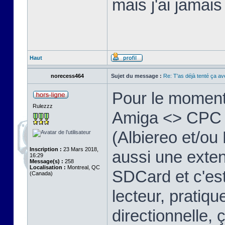
mais j'ai jamais
Haut
norecess464
Sujet du message :
Re: T'as déjà tenté ça a
Pour le moment
Rulezzz
Amiga <> CPC vi
(Albiereo et/o
Inscription :
23 Mars 2018,
aussi une exten
16:29
Message(s) :
258
Localisation :
Montreal, QC
SDCard et c'e
(Canada)
lecteur, pratique
directionnelle, 