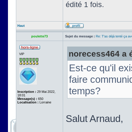
édité 1 fois.
Haut
poulette73
Sujet du message :
Re: T'as déjà tenté ça a
norecess464 a éc
VIP
Est-ce qu'il e
faire communi
temps?
Inscription :
29 Mai 2022,
18:01
Message(s) :
650
Localisation :
Lorraine
Salut Arnaud,