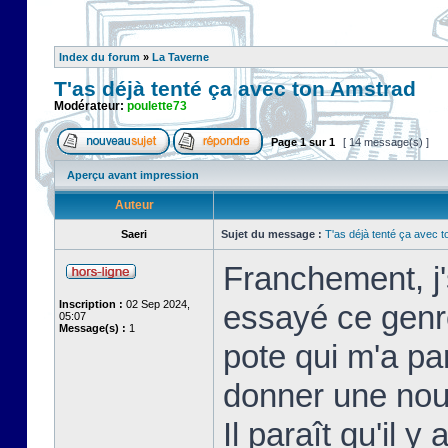
Index du forum
»
La Taverne
T'as déjà tenté ça avec ton Amstrad
Modérateur:
poulette73
Page
1
sur
1
[ 14 message(s) ]
Aperçu avant impression
Auteur
Saeri
Sujet du message :
T'as déjà tenté ça avec 
Franchement, j'
Inscription :
02 Sep 2024,
essayé ce genre
05:07
Message(s) :
1
pote qui m'a par
donner une nou
Il paraît qu'il 