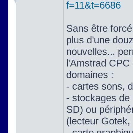
f=11&t=6686
Sans être forcé
plus d'une douz
nouvelles... pe
l'Amstrad CPC 
domaines :
- cartes sons, di
- stockages de
SD) ou périphé
(lecteur Gotek, 
- carte graphiq