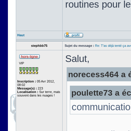
routines pour le
Haut
stephbb75
Sujet du message :
Re: T'as déjà tenté ça a
Salut,
VIP
norecess464 a éc
Inscription :
05 Avr 2012,
08:02
Message(s) :
223
poulette73 a écr
Localisation :
Sur terre, mais
souvent dans les nuages !
communicatio