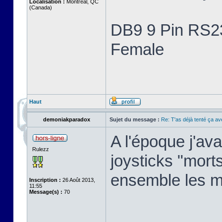
Localisation :
Montreal, QC
(Canada)
DB9 9 Pin RS23
Female
Haut
demoniakparadox
Sujet du message :
Re: T'as déjà tenté ça a
A l'époque j'av
Rulezz
joysticks "morts"
ensemble les m
Inscription :
26 Août 2013,
11:55
Message(s) :
70