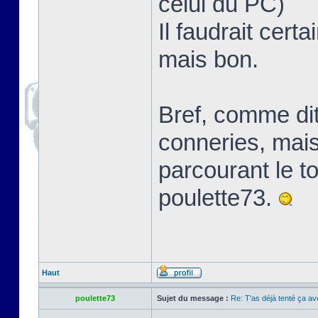
celui du PC)
Il faudrait cert
mais bon.
Bref, comme dit
conneries, mais ç
parcourant le t
poulette73.
Haut
poulette73
Sujet du message :
Re: T'as déjà tenté ça a