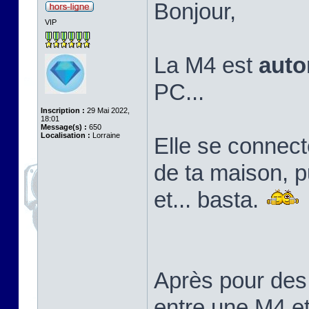
Bonjour,
VIP
La M4 est
aut
PC...
Inscription :
29 Mai 2022,
18:01
Message(s) :
650
Localisation :
Lorraine
Elle se connect
de ta maison, pu
et... basta.
Après pour des
entre une M4 e