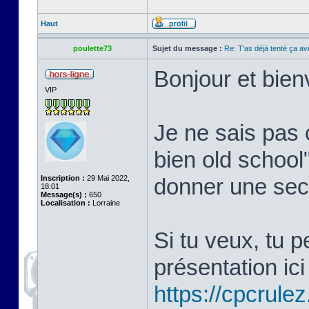
Haut
poulette73
Sujet du message :
Re: T'as déjà tenté ça a
Bonjour et bie
VIP
Je ne sais pas 
bien old school
Inscription :
29 Mai 2022,
donner une sec
18:01
Message(s) :
650
Localisation :
Lorraine
Si tu veux, tu 
présentation ici 
https://cpcrule