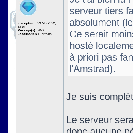
serveur tiers fa
absolument (le 
Inscription :
29 Mai 2022,
18:01
Message(s) :
650
Ce serait moins
Localisation :
Lorraine
hosté localeme
à priori pas fan
l'Amstrad).
Je suis complè
Le serveur sera
donc aucune pé