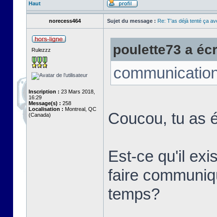
Haut
norecess464
Sujet du message :
Re: T'as déjà tenté ça a
poulette73 a écri
Rulezzz
communication
Inscription :
23 Mars 2018,
16:29
Message(s) :
258
Localisation :
Montreal, QC
Coucou, tu as é
(Canada)
Est-ce qu'il ex
faire communi
temps?