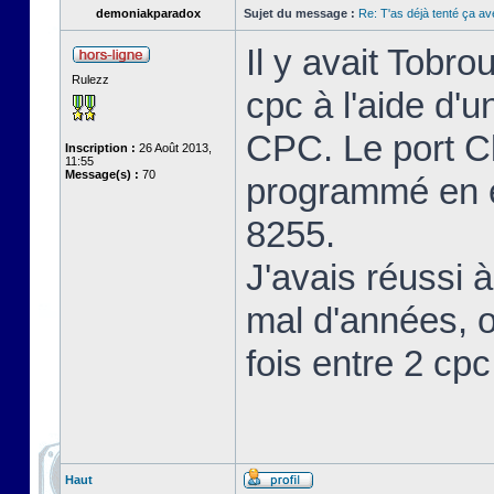
demoniakparadox
Sujet du message :
Re: T'as déjà tenté ça a
Il y avait Tobro
Rulezz
cpc à l'aide d'u
CPC. Le port Cl
Inscription :
26 Août 2013,
11:55
Message(s) :
70
programmé en en
8255.
J'avais réussi à
mal d'années, o
fois entre 2 cp
Haut