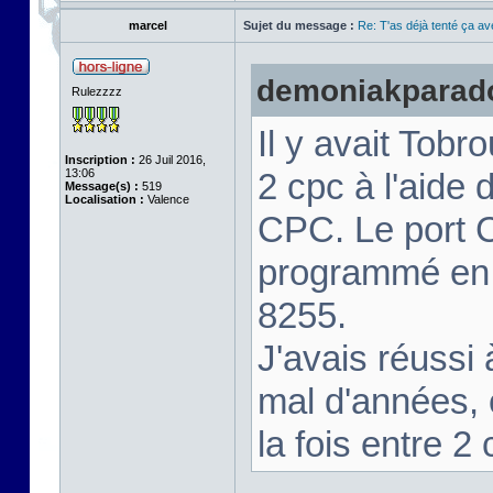
marcel
Sujet du message :
Re: T'as déjà tenté ça a
demoniakparadox
Rulezzzz
Il y avait Tobr
Inscription :
26 Juil 2016,
13:06
2 cpc à l'aide d
Message(s) :
519
Localisation :
Valence
CPC. Le port C
programmé en e
8255.
J'avais réussi 
mal d'années, 
la fois entre 