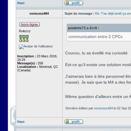
Haut
norecess464
Sujet du message :
Re: T'as déjà tenté ça a
poulette73 a écrit :
Rulezzz
communication entre 2 CPCs
Coucou, tu as éveillé ma curiosité.
Inscription :
23 Mars 2018,
16:29
Message(s) :
258
Est-ce qu'il existe une solution 
Localisation :
Montreal, QC
(Canada)
J'aimerais bien à titre personnel ê
masse). Je sais que la M4 a des fonc
Même question d'ailleurs entre un A
Dernière édition par
norecess464
le 02 Sep 202
Haut