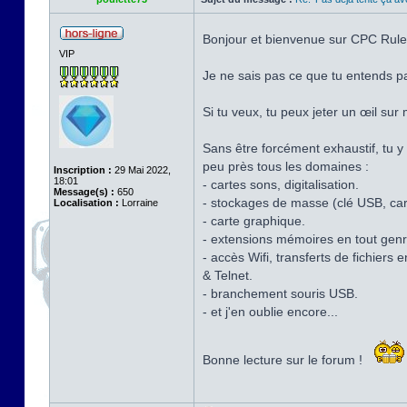
Bonjour et bienvenue sur CPC Rul
VIP
Je ne sais pas ce que tu entends p
Si tu veux, tu peux jeter un œil sur 
Sans être forcément exhaustif, tu y
peu près tous les domaines :
Inscription :
29 Mai 2022,
18:01
- cartes sons, digitalisation.
Message(s) :
650
- stockages de masse (clé USB, cart
Localisation :
Lorraine
- carte graphique.
- extensions mémoires en tout genr
- accès Wifi, transferts de fichie
& Telnet.
- branchement souris USB.
- et j'en oublie encore...
Bonne lecture sur le forum !