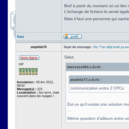
Bref à partir du moment où un lien 
L'échange de fichiers le serait éga
Mais il faut une personne qui sache
Haut
stephbb75
Sujet du message :
Re: T'as déjà tenté ça a
Salut,
VIP
norecess464 a écrit :
poulette73 a écrit :
Inscription :
05 Avr 2012,
08:02
communication entre 2 CPCs
Message(s) :
223
Localisation :
Sur terre, mais
souvent dans les nuages !
Est-ce qu'il existe une solutio
...
Même question d'ailleurs entre un