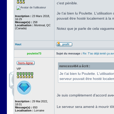
c'est pénible.
Je t'ai bien lu Poulette. L'utilisatio
Inscription :
23 Mars 2018,
pouvait être hosté localement à la m
16:29
Message(s) :
258
Localisation :
Montreal, QC
Notez que je parle de cela vaguemen
(Canada)
Haut
poulette73
Sujet du message :
Re: T'as déjà tenté ça a
norecess464 a écrit :
VIP
Je t'ai bien lu Poulette. L'utilisat
serveur pouvait être hosté localem
Je suis complètement d'accord avec
Inscription :
29 Mai 2022,
18:01
Le serveur sera amené à mourir tôt
Message(s) :
650
Localisation :
Lorraine