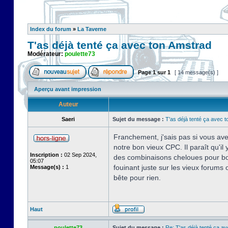
Index du forum
»
La Taverne
T'as déjà tenté ça avec ton Amstrad
Modérateur:
poulette73
Page
1
sur
1
[ 14 message(s) ]
Aperçu avant impression
Auteur
Saeri
Sujet du message :
T'as déjà tenté ça avec 
Franchement, j'sais pas si vous ave
notre bon vieux CPC. Il paraît qu'i
Inscription :
02 Sep 2024,
des combinaisons cheloues pour boo
05:07
fouinant juste sur les vieux forums 
Message(s) :
1
bête pour rien.
Haut
poulette73
Sujet du message :
Re: T'as déjà tenté ça a