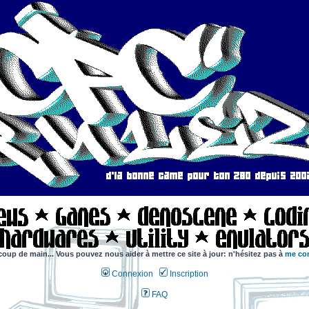
coup de main... Vous pouvez nous aider à mettre ce site à jour: n'hésitez pas à
me con
Connexion
Inscription
FAQ