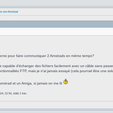
vec ton Amstrad
moderne pour faire communiquer 2 Amstrads en même temps?
tre capable d’échanger des fichiers facilement avec un câble sans passe
tionnalités FTP, mais je n'ai jamais essayé (cela pourrait être une solu
mstrad et un Amiga, si jamais on me lit
4, 22:56, édité 1 fois.