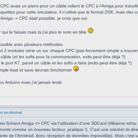
C avais un plans pour un câble relient le CPC à l'Amiga pour transfére
quettes pour cette émulateur, il n'utilise pas le format DSK, mais des c
 Amiga -> CPC était possible, je crois que oui
qui le faisais mais la j'ai plus le nom en tête
ossible avec plusieurs méthodes.
l faut 2 modules série un sur chaque CPC (pas forcement simple a trouver
un câble (et les softs pour la communication, exits peut être déjà ?)
le port K7, pareil un câble et les softs a faire (exits peut être déjà ?)
mple load et save devrais fonctionner
ou Arduino mais j'ai jamais testé.
vec ton Amstrad
s fichiers Amiga <> CPC via l'utilisation d'une SDCard (Albiereo et/
onté comme un nouveau lecteur, pratique !). C'est une solution bi-direct
mante de l'Amstrad, donc réception de données impossible). Mais c'es