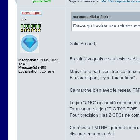
poulette73
Sujet du message :
Re: T'as déjà tenté ça a
norecess464 a écrit :
VIP
Est-ce qu'il existe une solutio
Salut Arnaud,
En fait j'évoquais ce qui existe déj
Inscription :
29 Mai 2022,
18:01
Message(s) :
650
Mais d'une part c'est très coûteux,
Localisation :
Lorraine
Et d'autre part, il y a "tout à faire".
Ca marche bien avec le réseau T
Le jeu "UNO" (qui a été renommé 
Tout comme le jeu "TIC TAC TOE", d
Pour précision : les 2 CPCs ne comm
Ce réseau TMTNET permet donc une
discuter en temps réel.