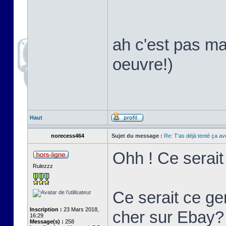
ah c'est pas ma
oeuvre!)
Haut
norecess464
Sujet du message :
Re: T'as déjà tenté ça a
Ohh ! Ce serai
Rulezzz
Ce serait ce ge
Inscription :
23 Mars 2018,
cher sur Ebay?
16:29
Message(s) :
258