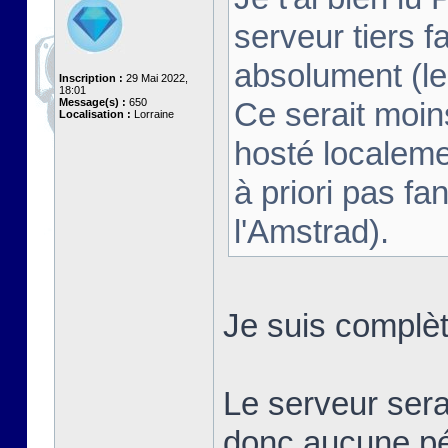
serveur tiers fa
absolument (le 
Inscription :
29 Mai 2022,
18:01
Message(s) :
650
Ce serait moins
Localisation :
Lorraine
hosté localeme
à priori pas fan
l'Amstrad).
Je suis complè
Le serveur sera
donc aucune pé