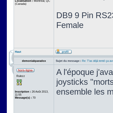
Localisation :
Montreal, QC
(Canada)
DB9 9 Pin RS23
Female
Haut
demoniakparadox
Sujet du message :
Re: T'as déjà tenté ça a
A l'époque j'av
Rulezz
joysticks "morts"
ensemble les m
Inscription :
26 Août 2013,
11:55
Message(s) :
70