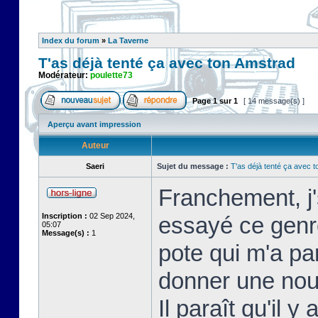
Index du forum
»
La Taverne
T'as déjà tenté ça avec ton Amstrad
Modérateur:
poulette73
Page
1
sur
1
[ 14 message(s) ]
Aperçu avant impression
Auteur
Saeri
Sujet du message :
T'as déjà tenté ça avec 
Franchement, j'
Inscription :
02 Sep 2024,
essayé ce genre
05:07
Message(s) :
1
pote qui m'a par
donner une nou
Il paraît qu'il 