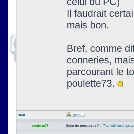
celui du PC)
Il faudrait cert
mais bon.
Bref, comme dit
conneries, mais ç
parcourant le t
poulette73.
Haut
poulette73
Sujet du message :
Re: T'as déjà tenté ça a