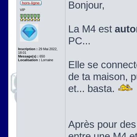
Bonjour,
VIP
La M4 est
aut
PC...
Inscription :
29 Mai 2022,
18:01
Message(s) :
650
Localisation :
Lorraine
Elle se connect
de ta maison, pu
et... basta.
Après pour des
entre une M4 e