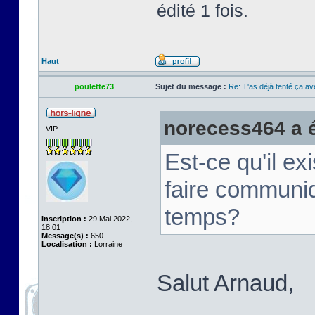
édité 1 fois.
Haut
poulette73
Sujet du message :
Re: T'as déjà tenté ça a
norecess464 a éc
VIP
Est-ce qu'il e
faire communi
temps?
Inscription :
29 Mai 2022,
18:01
Message(s) :
650
Localisation :
Lorraine
Salut Arnaud,