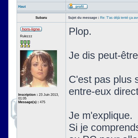
Haut
Subaru
Sujet du message :
Re: T'as déjà tenté ça a
Plop.
Rulezzz
Je dis peut-êtr
C'est pas plus 
entre-eux direc
Inscription :
23 Juin 2013,
01:05
Message(s) :
475
Je m'explique.
Si je comprends