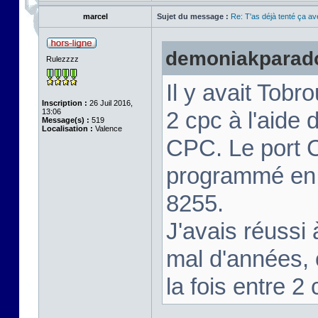
marcel
Sujet du message :
Re: T'as déjà tenté ça a
demoniakparadox
Rulezzzz
Il y avait Tobr
Inscription :
26 Juil 2016,
13:06
2 cpc à l'aide d
Message(s) :
519
Localisation :
Valence
CPC. Le port C
programmé en e
8255.
J'avais réussi 
mal d'années, 
la fois entre 