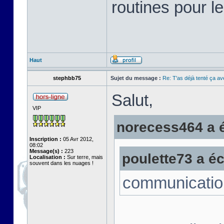
routines pour le
Haut
stephbb75
Sujet du message :
Re: T'as déjà tenté ça a
Salut,
VIP
norecess464 a éc
Inscription :
05 Avr 2012,
08:02
Message(s) :
223
poulette73 a écr
Localisation :
Sur terre, mais
souvent dans les nuages !
communicatio