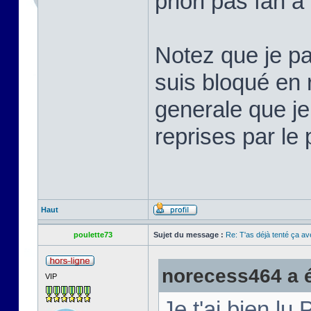
priori pas fan à
Notez que je pa
suis bloqué en r
generale que je
reprises par le
Haut
poulette73
Sujet du message :
Re: T'as déjà tenté ça a
norecess464 a éc
VIP
Je t'ai bien lu 