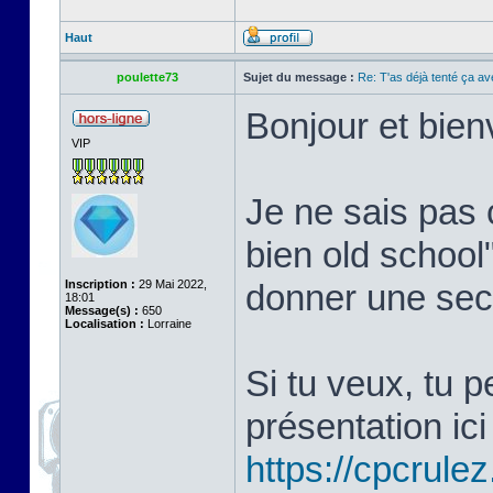
Haut
poulette73
Sujet du message :
Re: T'as déjà tenté ça a
Bonjour et bie
VIP
Je ne sais pas 
bien old school
Inscription :
29 Mai 2022,
donner une sec
18:01
Message(s) :
650
Localisation :
Lorraine
Si tu veux, tu 
présentation ici 
https://cpcrule