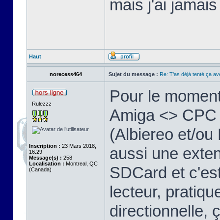
mais j'ai jamais
Haut
norecess464
Sujet du message :
Re: T'as déjà tenté ça a
Pour le moment
Rulezzz
Amiga <> CPC vi
(Albiereo et/o
Inscription :
23 Mars 2018,
aussi une exten
16:29
Message(s) :
258
Localisation :
Montreal, QC
SDCard et c'e
(Canada)
lecteur, pratique
directionnelle, 