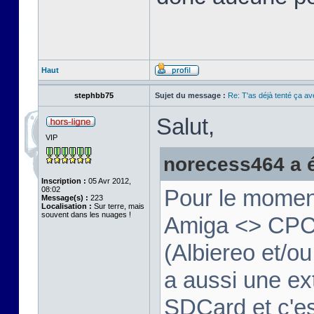
Haut
stephbb75
Sujet du message :
Re: T'as déjà tenté ça a
Salut,
VIP
norecess464 a éc
Inscription :
05 Avr 2012,
08:02
Pour le moment
Message(s) :
223
Localisation :
Sur terre, mais
souvent dans les nuages !
Amiga <> CPC v
(Albiereo et/
a aussi une ex
SDCard et c'e