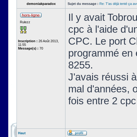
demoniakparadox
Sujet du message :
Re: T'as déjà tenté ça a
Il y avait Tobro
Rulezz
cpc à l'aide d'u
CPC. Le port Cl
Inscription :
26 Août 2013,
11:55
Message(s) :
70
programmé en en
8255.
J'avais réussi à
mal d'années, o
fois entre 2 cp
Haut