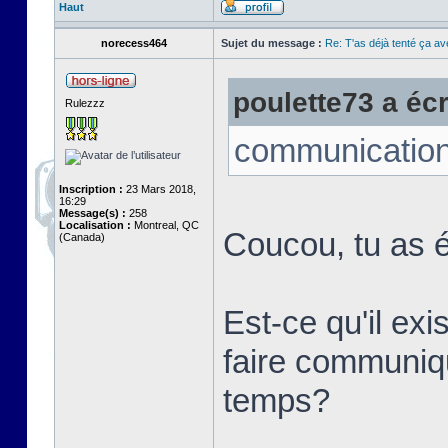
Haut
norecess464
Sujet du message :
Re: T'as déjà tenté ça a
poulette73 a écri
Rulezzz
communication
Inscription :
23 Mars 2018,
16:29
Message(s) :
258
Localisation :
Montreal, QC
Coucou, tu as é
(Canada)
Est-ce qu'il ex
faire communi
temps?