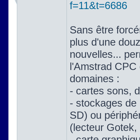
f=11&t=6686
Sans être forcé
plus d'une douz
nouvelles... pe
l'Amstrad CPC 
domaines :
- cartes sons, di
- stockages de
SD) ou périphé
(lecteur Gotek, 
- carte graphiq