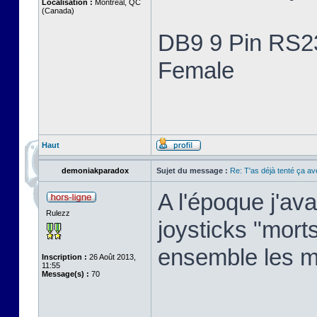
Localisation :
Montreal, QC
(Canada)
DB9 9 Pin RS23
Female
Haut
demoniakparadox
Sujet du message :
Re: T'as déjà tenté ça a
A l'époque j'av
Rulezz
joysticks "morts"
ensemble les m
Inscription :
26 Août 2013,
11:55
Message(s) :
70