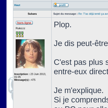
Haut
Subaru
Sujet du message :
Re: T'as déjà tenté ça a
Plop.
Rulezzz
Je dis peut-êtr
C'est pas plus 
entre-eux direc
Inscription :
23 Juin 2013,
01:05
Message(s) :
475
Je m'explique.
Si je comprends