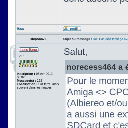
Haut
stephbb75
Sujet du message :
Re: T'as déjà tenté ça a
Salut,
VIP
norecess464 a éc
Inscription :
05 Avr 2012,
08:02
Pour le moment
Message(s) :
223
Localisation :
Sur terre, mais
souvent dans les nuages !
Amiga <> CPC v
(Albiereo et/
a aussi une ex
SDCard et c'e