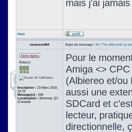
mais j'ai jamais
Haut
norecess464
Sujet du message :
Re: T'as déjà tenté ça a
Pour le moment
Rulezzz
Amiga <> CPC vi
(Albiereo et/o
Inscription :
23 Mars 2018,
aussi une exten
16:29
Message(s) :
258
Localisation :
Montreal, QC
SDCard et c'e
(Canada)
lecteur, pratique
directionnelle, 