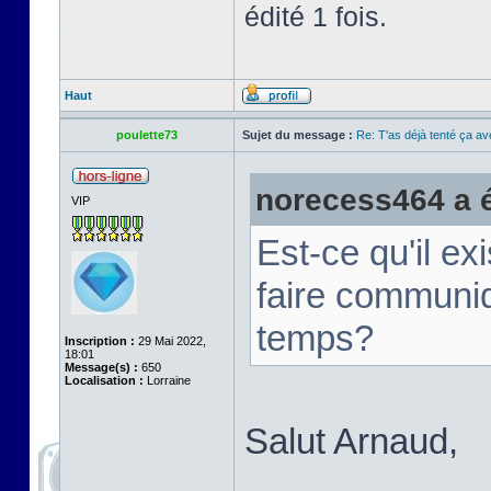
édité 1 fois.
Haut
poulette73
Sujet du message :
Re: T'as déjà tenté ça a
norecess464 a éc
VIP
Est-ce qu'il e
faire communi
temps?
Inscription :
29 Mai 2022,
18:01
Message(s) :
650
Localisation :
Lorraine
Salut Arnaud,