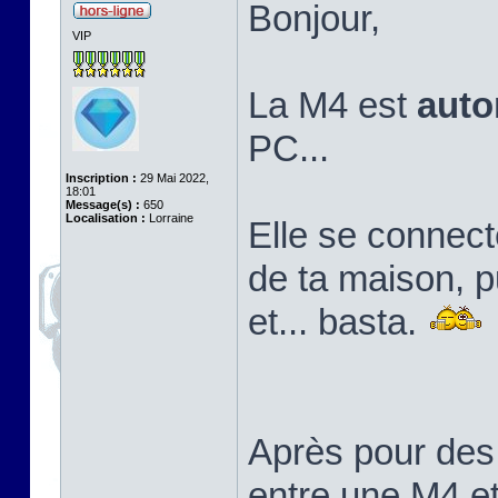
Bonjour,
VIP
La M4 est
aut
PC...
Inscription :
29 Mai 2022,
18:01
Message(s) :
650
Localisation :
Lorraine
Elle se connect
de ta maison, pu
et... basta.
Après pour des
entre une M4 e