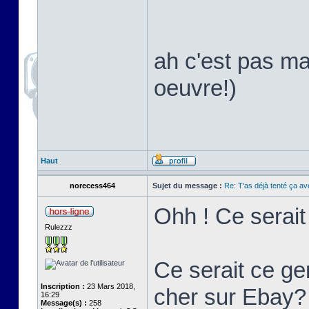
ah c'est pas ma
oeuvre!)
Haut
norecess464
Sujet du message :
Re: T'as déjà tenté ça a
Ohh ! Ce serai
Rulezzz
Ce serait ce ge
Inscription :
23 Mars 2018,
cher sur Ebay?
16:29
Message(s) :
258