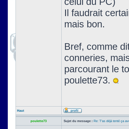
celui du PC)
Il faudrait cert
mais bon.
Bref, comme dit
conneries, mais ç
parcourant le t
poulette73.
Haut
poulette73
Sujet du message :
Re: T'as déjà tenté ça a