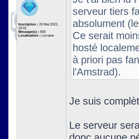
serveur tiers fa
absolument (le 
Inscription :
29 Mai 2022,
18:01
Message(s) :
650
Ce serait moins
Localisation :
Lorraine
hosté localeme
à priori pas fan
l'Amstrad).
Je suis complè
Le serveur sera
donc aucune pé