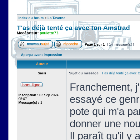
Index du forum
»
La Taverne
T'as déjà tenté ça avec ton Amstrad
Modérateur:
poulette73
Page
1
sur
1
[ 14 message(s) ]
Aperçu avant impression
Auteur
Saeri
Sujet du message :
T'as déjà tenté ça avec 
Franchement, j'
Inscription :
02 Sep 2024,
essayé ce genre
05:07
Message(s) :
1
pote qui m'a par
donner une nou
Il paraît qu'il 