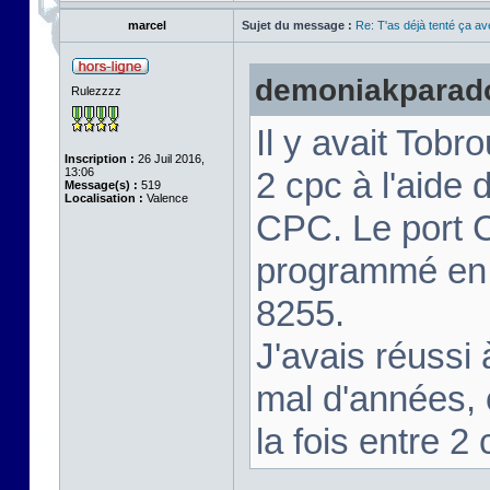
marcel
Sujet du message :
Re: T'as déjà tenté ça a
demoniakparadox
Rulezzzz
Il y avait Tobr
Inscription :
26 Juil 2016,
13:06
2 cpc à l'aide d
Message(s) :
519
Localisation :
Valence
CPC. Le port C
programmé en e
8255.
J'avais réussi 
mal d'années, 
la fois entre 