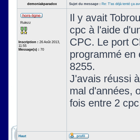
demoniakparadox
Sujet du message :
Re: T'as déjà tenté ça a
Il y avait Tobro
Rulezz
cpc à l'aide d'u
CPC. Le port Cl
Inscription :
26 Août 2013,
11:55
Message(s) :
70
programmé en en
8255.
J'avais réussi à
mal d'années, o
fois entre 2 cp
Haut