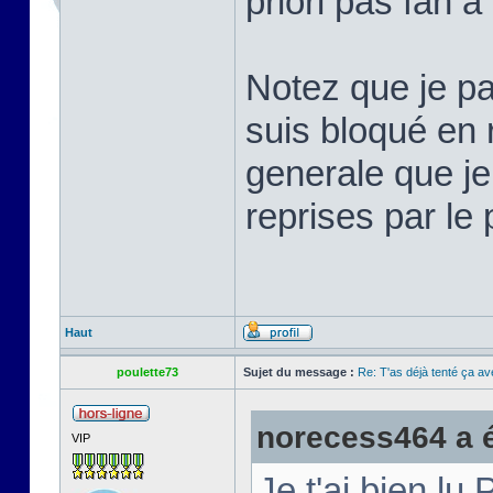
priori pas fan à
Notez que je pa
suis bloqué en r
generale que je
reprises par le
Haut
poulette73
Sujet du message :
Re: T'as déjà tenté ça a
norecess464 a éc
VIP
Je t'ai bien lu 