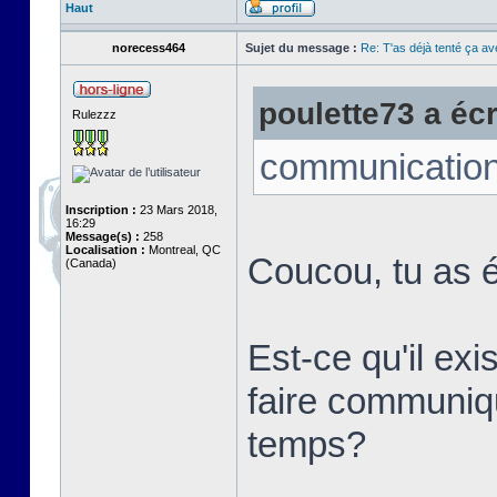
Haut
norecess464
Sujet du message :
Re: T'as déjà tenté ça a
poulette73 a écri
Rulezzz
communication
Inscription :
23 Mars 2018,
16:29
Message(s) :
258
Localisation :
Montreal, QC
Coucou, tu as é
(Canada)
Est-ce qu'il ex
faire communi
temps?