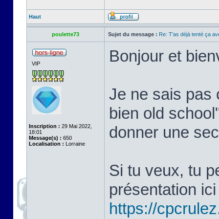
Haut
poulette73
Sujet du message :
Re: T'as déjà tenté ça a
Bonjour et bie
VIP
Je ne sais pas 
bien old school
Inscription :
29 Mai 2022,
donner une sec
18:01
Message(s) :
650
Localisation :
Lorraine
Si tu veux, tu 
présentation ici 
https://cpcrule