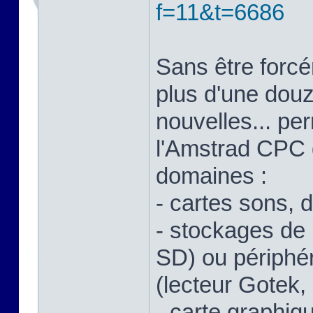
f=11&t=6686
Sans être forcé
plus d'une douz
nouvelles... pe
l'Amstrad CPC 
domaines :
- cartes sons, di
- stockages de
SD) ou périphé
(lecteur Gotek, 
- carte graphiq