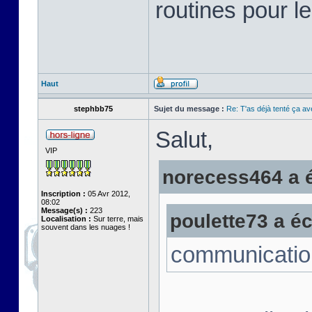
routines pour le
Haut
stephbb75
Sujet du message :
Re: T'as déjà tenté ça a
Salut,
VIP
norecess464 a éc
Inscription :
05 Avr 2012,
08:02
Message(s) :
223
poulette73 a écr
Localisation :
Sur terre, mais
souvent dans les nuages !
communicatio