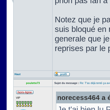
priori pas fan à
Notez que je pa
suis bloqué en r
generale que je
reprises par le
Haut
poulette73
Sujet du message :
Re: T'as déjà tenté ça a
norecess464 a éc
VIP
Je t'ai bien lu 