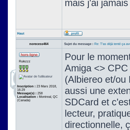
mais j'ai jamais
Haut
norecess464
Sujet du message :
Re: T'as déjà tenté ça a
Pour le moment
Rulezzz
Amiga <> CPC vi
(Albiereo et/o
Inscription :
23 Mars 2018,
aussi une exten
16:29
Message(s) :
258
Localisation :
Montreal, QC
SDCard et c'e
(Canada)
lecteur, pratique
directionnelle, 