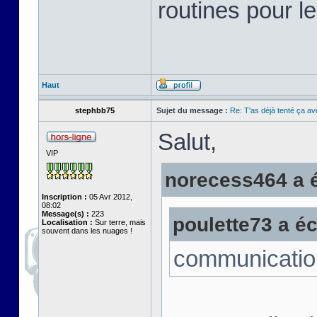
routines pour le
Haut
stephbb75
Sujet du message :
Re: T'as déjà tenté ça a
Salut,
VIP
norecess464 a éc
Inscription :
05 Avr 2012,
08:02
Message(s) :
223
poulette73 a écr
Localisation :
Sur terre, mais
souvent dans les nuages !
communicatio