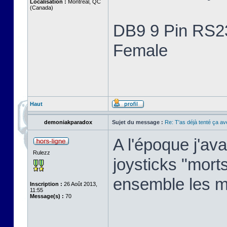
Localisation :
Montreal, QC
(Canada)
DB9 9 Pin RS23
Female
Haut
demoniakparadox
Sujet du message :
Re: T'as déjà tenté ça a
A l'époque j'av
Rulezz
joysticks "morts"
ensemble les m
Inscription :
26 Août 2013,
11:55
Message(s) :
70