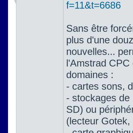
f=11&t=6686
Sans être forcé
plus d'une douz
nouvelles... pe
l'Amstrad CPC 
domaines :
- cartes sons, di
- stockages de
SD) ou périphé
(lecteur Gotek, 
- carte graphiq