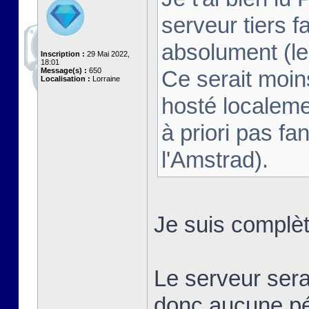
serveur tiers fa
absolument (le 
Inscription :
29 Mai 2022,
18:01
Message(s) :
650
Ce serait moins
Localisation :
Lorraine
hosté localeme
à priori pas fan
l'Amstrad).
Je suis complè
Le serveur sera
donc aucune pé