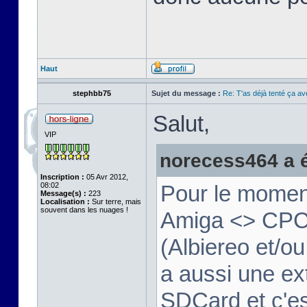
Haut
stephbb75
Sujet du message :
Re: T'as déjà tenté ça a
Salut,
VIP
norecess464 a éc
Inscription :
05 Avr 2012,
08:02
Pour le moment
Message(s) :
223
Localisation :
Sur terre, mais
souvent dans les nuages !
Amiga <> CPC v
(Albiereo et/
a aussi une ex
SDCard et c'e