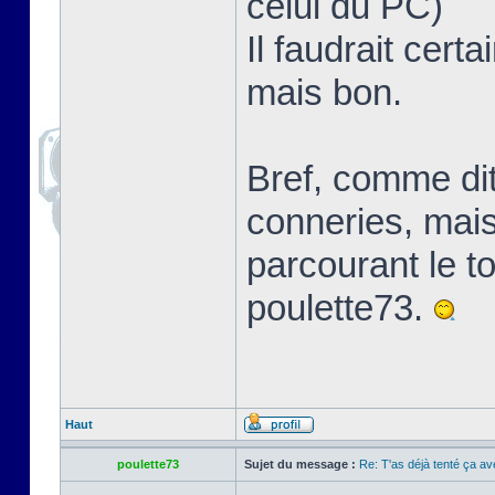
celui du PC)
Il faudrait cert
mais bon.
Bref, comme dit
conneries, mais ç
parcourant le t
poulette73.
Haut
poulette73
Sujet du message :
Re: T'as déjà tenté ça a