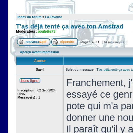
Index du forum
»
La Taverne
T'as déjà tenté ça avec ton Amstrad
Modérateur:
poulette73
Page
1
sur
1
[ 14 message(s) ]
Aperçu avant impression
Auteur
Saeri
Sujet du message :
T'as déjà tenté ça avec 
Franchement, j'
Inscription :
02 Sep 2024,
essayé ce genre
05:07
Message(s) :
1
pote qui m'a par
donner une nou
Il paraît qu'il 