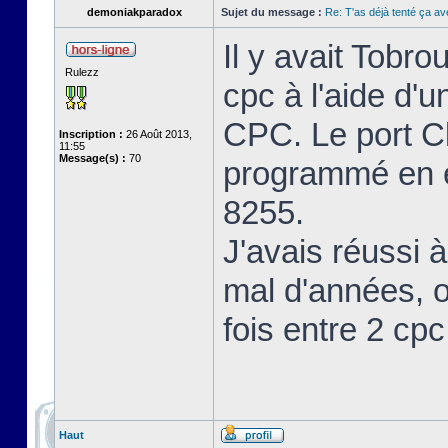
demoniakparadox
Sujet du message :
Re: T'as déjà tenté ça a
Il y avait Tobro
Rulezz
cpc à l'aide d'u
CPC. Le port Cl
Inscription :
26 Août 2013,
11:55
Message(s) :
70
programmé en en
8255.
J'avais réussi à
mal d'années, o
fois entre 2 cp
Haut