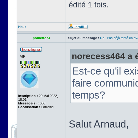
édité 1 fois.
Haut
poulette73
Sujet du message :
Re: T'as déjà tenté ça a
norecess464 a éc
VIP
Est-ce qu'il e
faire communi
temps?
Inscription :
29 Mai 2022,
18:01
Message(s) :
650
Localisation :
Lorraine
Salut Arnaud,