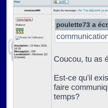
Haut
norecess464
Sujet du message :
Re: T'as déjà tenté ça a
poulette73 a écri
Rulezzz
communication
Inscription :
23 Mars 2018,
16:29
Message(s) :
258
Localisation :
Montreal, QC
Coucou, tu as é
(Canada)
Est-ce qu'il ex
faire communi
temps?