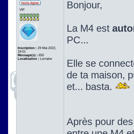
Bonjour,
VIP
La M4 est
aut
PC...
Inscription :
29 Mai 2022,
18:01
Message(s) :
650
Localisation :
Lorraine
Elle se connect
de ta maison, pu
et... basta.
Après pour des
entre une M4 e