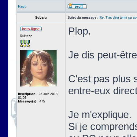
Haut
Subaru
Sujet du message :
Re: T'as déjà tenté ça a
Plop.
Rulezzz
Je dis peut-êtr
C'est pas plus 
entre-eux direc
Inscription :
23 Juin 2013,
01:05
Message(s) :
475
Je m'explique.
Si je comprends