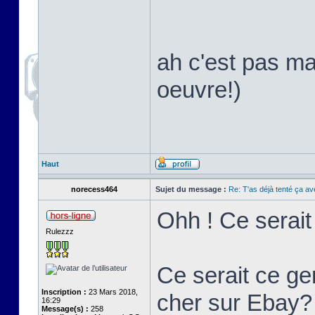
ah c'est pas ma
oeuvre!)
Haut
norecess464
Sujet du message :
Re: T'as déjà tenté ça a
Ohh ! Ce serai
Rulezzz
Ce serait ce ge
Inscription :
23 Mars 2018,
cher sur Ebay?
16:29
Message(s) :
258