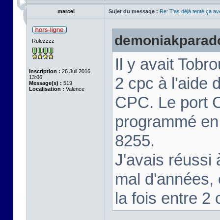
marcel
Sujet du message :
Re: T'as déjà tenté ça a
demoniakparadox
Rulezzzz
Il y avait Tobr
Inscription :
26 Juil 2016,
13:06
2 cpc à l'aide d
Message(s) :
519
Localisation :
Valence
CPC. Le port C
programmé en e
8255.
J'avais réussi 
mal d'années, 
la fois entre 