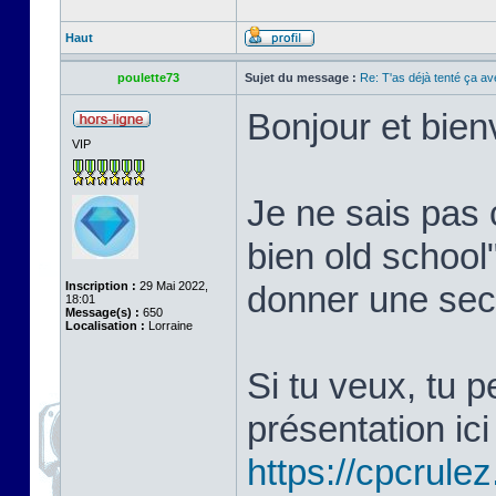
Haut
poulette73
Sujet du message :
Re: T'as déjà tenté ça a
Bonjour et bie
VIP
Je ne sais pas 
bien old school
Inscription :
29 Mai 2022,
donner une sec
18:01
Message(s) :
650
Localisation :
Lorraine
Si tu veux, tu 
présentation ici 
https://cpcrule