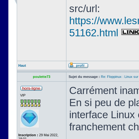
src/url:
https://www.les
51162.html
Haut
poulette73
Sujet du message :
Re: Floppinux : Linux sur
Carrément inam
VIP
En si peu de pl
interface Linux 
franchement ch
Inscription :
29 Mai 2022,
18:01