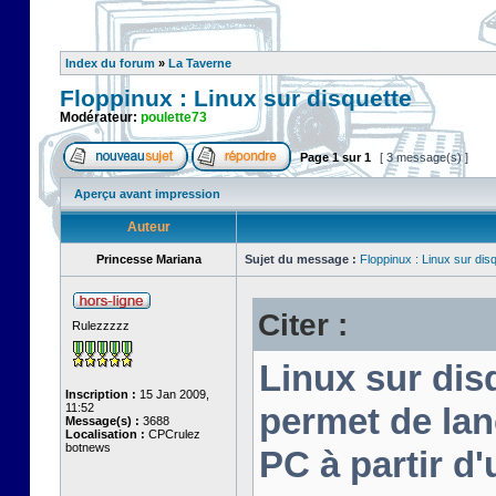
Index du forum
»
La Taverne
Floppinux : Linux sur disquette
Modérateur:
poulette73
Page
1
sur
1
[ 3 message(s) ]
Aperçu avant impression
Auteur
Princesse Mariana
Sujet du message :
Floppinux : Linux sur dis
Citer :
Rulezzzzz
Linux sur disq
Inscription :
15 Jan 2009,
11:52
permet de lan
Message(s) :
3688
Localisation :
CPCrulez
botnews
PC à partir d