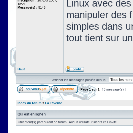
Linux avec des 
Inscription :
20 Août 2007,
18:21
Message(s) :
5145
manipuler des fi
simples dans u
tout tient sur u
Haut
Afficher les messages publiés depuis :
Page
1
sur
1
[ 3 message(s) ]
Index du forum
»
La Taverne
Qui est en ligne ?
Utilisateur(s) parcourant ce forum : Aucun utilisateur inscrit et 1 invité