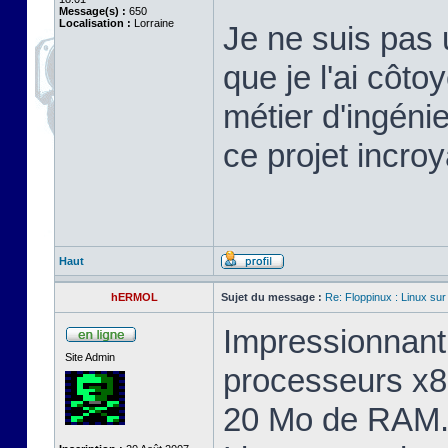
Message(s) :
650
Localisation :
Lorraine
Je ne suis pas 
que je l'ai cô
métier d'ingéni
ce projet incroy
Haut
hERMOL
Sujet du message :
Re: Floppinux : Linux sur
Impressionnant 
Site Admin
processeurs x8
20 Mo de RAM. 