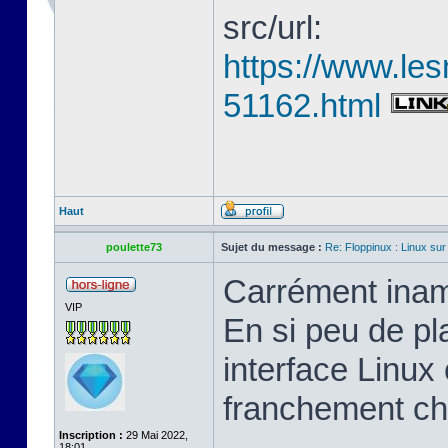
src/url:
https://www.les
51162.html
Haut
poulette73
Sujet du message :
Re: Floppinux : Linux sur
Carrément inam
VIP
En si peu de pl
interface Linux 
franchement ch
Inscription :
29 Mai 2022,
18:01