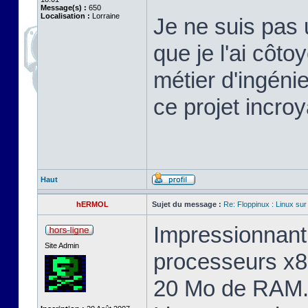
Message(s) :
650
Localisation :
Lorraine
Je ne suis pas 
que je l'ai cô
métier d'ingéni
ce projet incroy
Haut
hERMOL
Sujet du message :
Re: Floppinux : Linux sur
Impressionnant 
Site Admin
processeurs x8
20 Mo de RAM. 