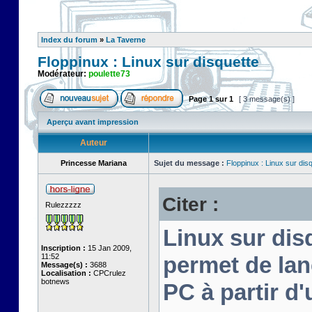
Index du forum
»
La Taverne
Floppinux : Linux sur disquette
Modérateur:
poulette73
Page
1
sur
1
[ 3 message(s) ]
Aperçu avant impression
Auteur
Princesse Mariana
Sujet du message :
Floppinux : Linux sur dis
Citer :
Rulezzzzz
Linux sur disq
Inscription :
15 Jan 2009,
11:52
permet de lan
Message(s) :
3688
Localisation :
CPCrulez
botnews
PC à partir d