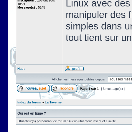
Linux avec des 
Inscription :
20 Août 2007,
18:21
Message(s) :
5145
manipuler des fi
simples dans u
tout tient sur u
Haut
Afficher les messages publiés depuis :
Page
1
sur
1
[ 3 message(s) ]
Index du forum
»
La Taverne
Qui est en ligne ?
Utilisateur(s) parcourant ce forum : Aucun utilisateur inscrit et 1 invité