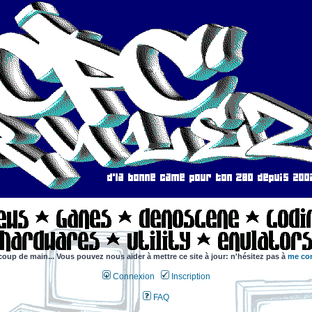
coup de main... Vous pouvez nous aider à mettre ce site à jour: n'hésitez pas à
me con
Connexion
Inscription
FAQ