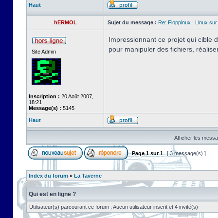
Haut
hERMOL
Sujet du message :
Re: Floppinux : Linux sur
Impressionnant ce projet qui cible
pour manipuler des fichiers, réalis
Site Admin
Inscription :
20 Août 2007,
18:21
Message(s) :
5145
Haut
Afficher les messa
Page
1
sur
1
[ 3 message(s) ]
Index du forum
»
La Taverne
Qui est en ligne ?
Utilisateur(s) parcourant ce forum : Aucun utilisateur inscrit et 4 invité(s)