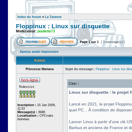
Index du forum
»
La Taverne
Floppinux : Linux sur disquette
Modérateur:
poulette73
Page
1
sur
1
[ 3 message(s) ]
Aperçu avant impression
Auteur
Princesse Mariana
Sujet du message :
Floppinux : Linux sur dis
Citer :
Rulezzzzz
Linux sur disquette : le projet
Lancé en 2021, le projet Floppinu
Inscription :
15 Jan 2009,
11:52
quel PC... À condition de disposer
Message(s) :
3688
Localisation :
CPCrulez
botnews
Lancer Linux à partir d'une clé US
Barbus et anciens de France et de 