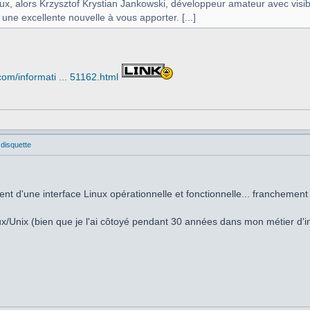
eux, alors Krzysztof Krystian Jankowski, développeur amateur avec vi
 une excellente nouvelle à vous apporter. [...]
om/informati ... 51162.html
 disquette
ent d'une interface Linux opérationnelle et fonctionnelle... franchemen
nux/Unix (bien que je l'ai côtoyé pendant 30 années dans mon métier d'in