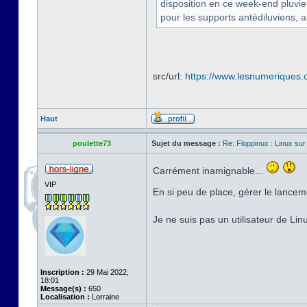
disposition en ce week-end pluvi
pour les supports antédiluviens, a
src/url:
https://www.lesnumeriques.c
Haut
poulette73
Sujet du message :
Re: Floppinux : Linux sur
Carrément inamignable...
VIP
En si peu de place, gérer le lancem
Je ne suis pas un utilisateur de Li
Inscription :
29 Mai 2022,
18:01
Message(s) :
650
Localisation :
Lorraine