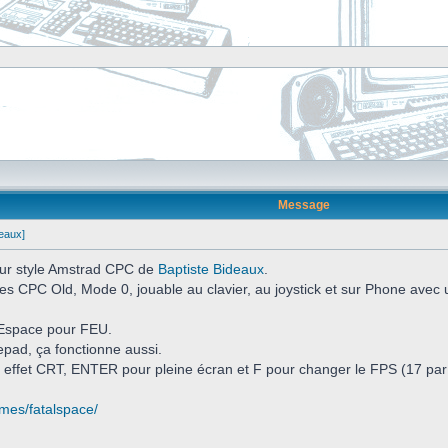
Message
deaux]
 pur style Amstrad CPC de
Baptiste Bideaux
.
es CPC Old, Mode 0, jouable au clavier, au joystick et sur Phone avec
Espace pour FEU.
pad, ça fonctionne aussi.
 effet CRT, ENTER pour pleine écran et F pour changer le FPS (17 par 
ames/fatalspace/