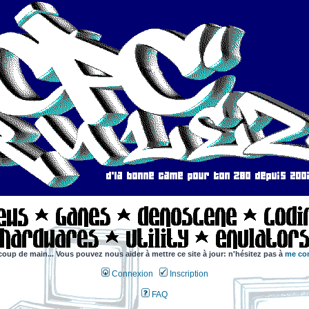
coup de main... Vous pouvez nous aider à mettre ce site à jour: n'hésitez pas à
me con
Connexion
Inscription
FAQ