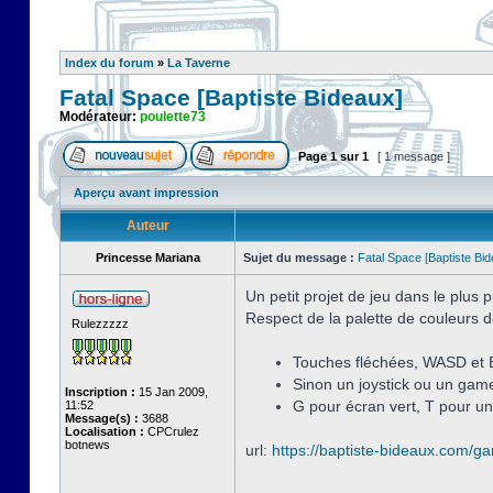
Index du forum
»
La Taverne
Fatal Space [Baptiste Bideaux]
Modérateur:
poulette73
Page
1
sur
1
[ 1 message ]
Aperçu avant impression
Auteur
Princesse Mariana
Sujet du message :
Fatal Space [Baptiste Bi
Un petit projet de jeu dans le plus
Respect de la palette de couleurs d
Rulezzzzz
Touches fléchées, WASD et 
Sinon un joystick ou un game
Inscription :
15 Jan 2009,
G pour écran vert, T pour un
11:52
Message(s) :
3688
Localisation :
CPCrulez
botnews
url:
https://baptiste-bideaux.com/g