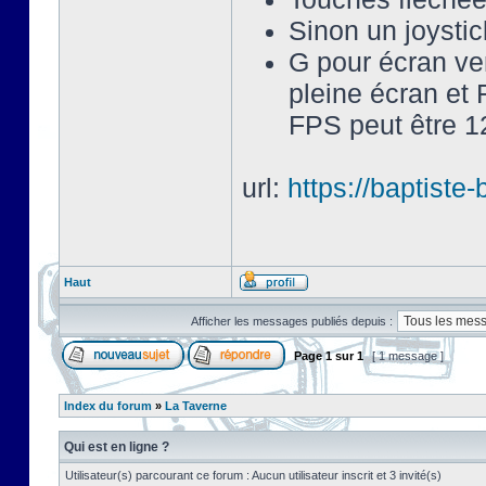
Sinon un joysti
G pour écran ve
pleine écran et 
FPS peut être 12
url:
https://baptist
Haut
Afficher les messages publiés depuis :
Page
1
sur
1
[ 1 message ]
Index du forum
»
La Taverne
Qui est en ligne ?
Utilisateur(s) parcourant ce forum : Aucun utilisateur inscrit et 3 invité(s)