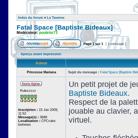
Index du forum
»
La Taverne
Fatal Space [Baptiste Bideaux]
Modérateur:
poulette73
Page
1
sur
1
[ 1 message ]
Aperçu avant impression
Auteur
Princesse Mariana
Sujet du message :
Fatal Space [Baptiste Bi
Un petit projet de j
Rulezzzzz
Baptiste Bideaux
.
Respect de la palet
jouable au clavier,
Inscription :
15 Jan 2009,
11:52
Message(s) :
3688
virtuel.
Localisation :
CPCrulez
botnews
Touches fléché