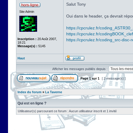
Salut Tony
Site Admin
Oui dans le header, ça devrait répo
https://cpcrulez.fr/coding_ASTR30
https://cpcrulez.fr/codingBOOK_clefs
Inscription :
20 Août 2007,
https://cpcrulez.fr/coding_src-disc
18:21
Message(s) :
5145
Haut
Afficher les messages publiés depuis :
Page
1
sur
1
[ 2 message(s) ]
Index du forum
»
La Taverne
Qui est en ligne ?
Utilisateur(s) parcourant ce forum : Aucun utilisateur inscrit et 1 invité