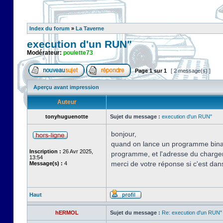
Index du forum
»
La Taverne
execution d'un RUN"
Modérateur:
poulette73
Page
1
sur
1
[ 2 message(s) ]
Aperçu avant impression
Auteur
tonyhuguenotte
Sujet du message :
execution d'un RUN"
bonjour,
quand on lance un programme binair
Inscription :
26 Avr 2025,
programme, et l'adresse du charg
13:54
merci de votre réponse si c'est dans
Message(s) :
4
Haut
hERMOL
Sujet du message :
Re: execution d'un RUN"