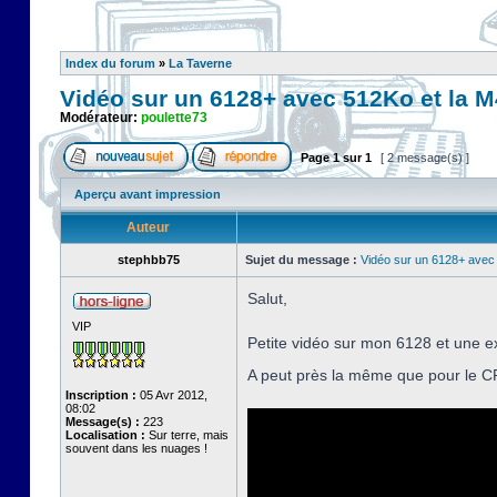
Index du forum
»
La Taverne
Vidéo sur un 6128+ avec 512Ko et la M
Modérateur:
poulette73
Page
1
sur
1
[ 2 message(s) ]
Aperçu avant impression
Auteur
stephbb75
Sujet du message :
Vidéo sur un 6128+ avec
Salut,
VIP
Petite vidéo sur mon 6128 et une e
A peut près la même que pour le C
Inscription :
05 Avr 2012,
08:02
Message(s) :
223
Localisation :
Sur terre, mais
souvent dans les nuages !