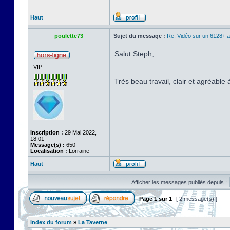
Haut
poulette73
Sujet du message :
Re: Vidéo sur un 6128+ 
Salut Steph,
VIP
Très beau travail, clair et agréabl
Inscription :
29 Mai 2022,
18:01
Message(s) :
650
Localisation :
Lorraine
Haut
Afficher les messages publiés depuis :
Page
1
sur
1
[ 2 message(s) ]
Index du forum
»
La Taverne