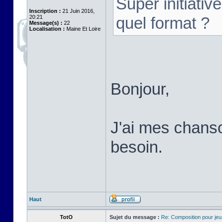
Super initiativ
Inscription :
21 Juin 2016,
20:21
quel format ?
Message(s) :
22
Localisation :
Maine Et Loire
Bonjour,
J'ai mes chans
besoin.
Haut
TotO
Sujet du message :
Re: Composition pour je