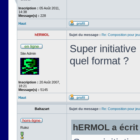
Inscription :
05 Août 2011,
14:38
Message(s) :
228
Haut
hERMOL
Sujet du message :
Re: Composition pour je
Super initiativ
Site Admin
quel format ?
Inscription :
20 Août 2007,
18:21
Message(s) :
5145
Haut
Baltazart
Sujet du message :
Re: Composition pour je
hERMOL a écrit 
Rulez