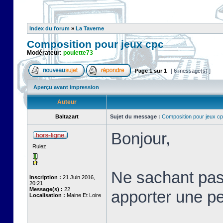
Index du forum
»
La Taverne
Composition pour jeux cpc
Modérateur:
poulette73
Page
1
sur
1
[ 6 message(s) ]
Aperçu avant impression
Auteur
Baltazart
Sujet du message :
Composition pour jeux c
Bonjour,
Rulez
Ne sachant pas 
Inscription :
21 Juin 2016,
20:21
Message(s) :
22
apporter une pet
Localisation :
Maine Et Loire