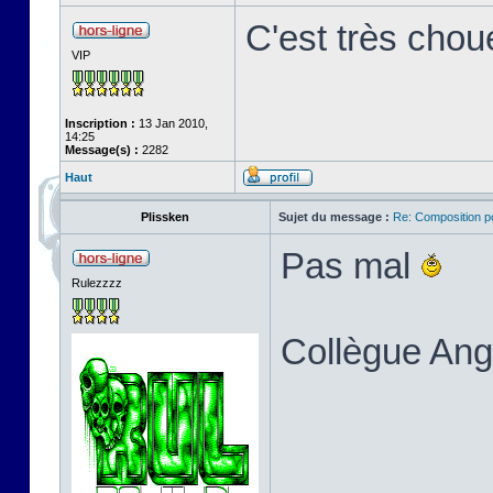
C'est très chou
VIP
Inscription :
13 Jan 2010,
14:25
Message(s) :
2282
Haut
Plissken
Sujet du message :
Re: Composition p
Pas mal
Rulezzzz
Collègue An