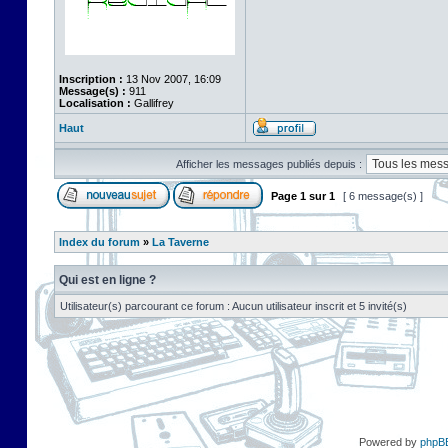
Inscription :
13 Nov 2007, 16:09
Message(s) :
911
Localisation :
Gallifrey
Haut
Afficher les messages publiés depuis :
Page
1
sur
1
[ 6 message(s) ]
Index du forum
»
La Taverne
Qui est en ligne ?
Utilisateur(s) parcourant ce forum : Aucun utilisateur inscrit et 5 invité(s)
Powered by
phpB