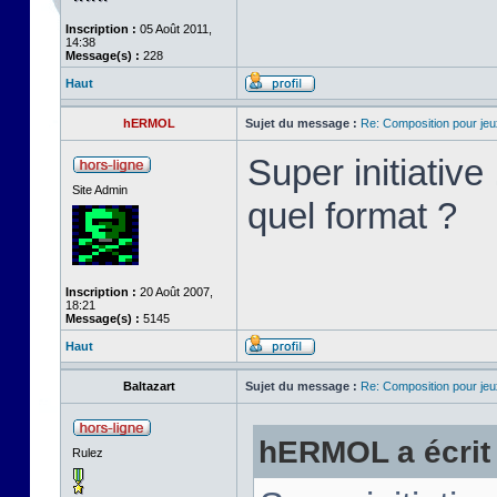
Inscription :
05 Août 2011,
14:38
Message(s) :
228
Haut
hERMOL
Sujet du message :
Re: Composition pour je
Super initiativ
Site Admin
quel format ?
Inscription :
20 Août 2007,
18:21
Message(s) :
5145
Haut
Baltazart
Sujet du message :
Re: Composition pour je
hERMOL a écrit 
Rulez