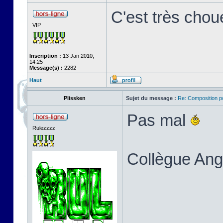
C'est très chou
VIP
Inscription :
13 Jan 2010,
14:25
Message(s) :
2282
Haut
Plissken
Sujet du message :
Re: Composition p
Pas mal
Rulezzzz
Collègue An