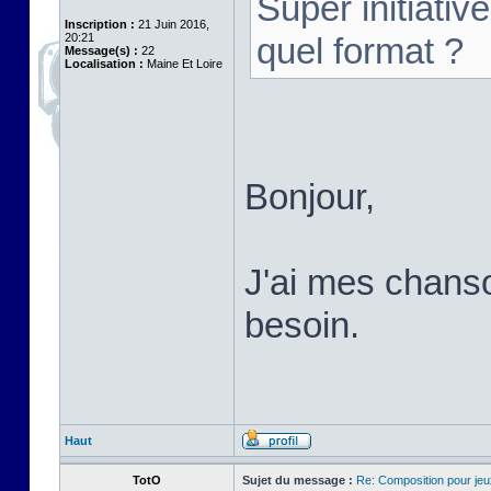
Super initiativ
Inscription :
21 Juin 2016,
20:21
quel format ?
Message(s) :
22
Localisation :
Maine Et Loire
Bonjour,
J'ai mes chans
besoin.
Haut
TotO
Sujet du message :
Re: Composition pour je