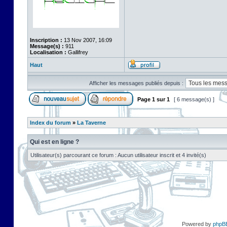
Inscription :
13 Nov 2007, 16:09
Message(s) :
911
Localisation :
Gallifrey
Haut
Afficher les messages publiés depuis :
Page
1
sur
1
[ 6 message(s) ]
Index du forum
»
La Taverne
Qui est en ligne ?
Utilisateur(s) parcourant ce forum : Aucun utilisateur inscrit et 4 invité(s)
Powered by
phpB