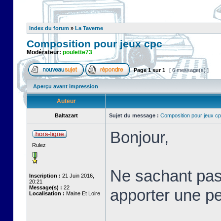
Index du forum
»
La Taverne
Composition pour jeux cpc
Modérateur:
poulette73
Page
1
sur
1
[ 6 message(s) ]
Aperçu avant impression
Auteur
Baltazart
Sujet du message :
Composition pour jeux c
Bonjour,
Rulez
Ne sachant pas 
Inscription :
21 Juin 2016,
20:21
Message(s) :
22
apporter une pet
Localisation :
Maine Et Loire