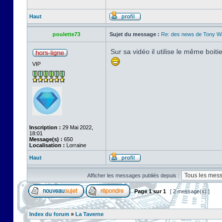
Haut
poulette73
Sujet du message :
Re: des news de Tony Wa
Sur sa vidéo il utilise le même bo
VIP
Inscription :
29 Mai 2022,
18:01
Message(s) :
650
Localisation :
Lorraine
Haut
Afficher les messages publiés depuis :
Page
1
sur
1
[ 2 message(s) ]
Index du forum
»
La Taverne