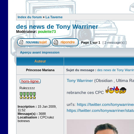
Index du forum
»
La Taverne
des news de Tony Warriner
Modérateur:
poulette73
Page
1
sur
1
[ 2 message(s) ]
Aperçu avant impression
Auteur
Princesse Mariana
Sujet du message :
des news de Tony Warri
Tony Warriner
(Obsidian , Ultima Rat
Rulezzzzz
rebranche ces CPC
url's:
https://twitter.com/tonywarrin
Inscription :
15 Jan 2009,
https://twitter.com/tonywarriner/sta
11:52
Message(s) :
3688
Localisation :
CPCrulez
botnews