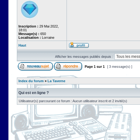
Inscription :
29 Mai 2022,
18:01
Message(s) :
650
Localisation :
Lorraine
Haut
Afficher les messages publiés depuis :
Page
1
sur
1
[ 3 message(s) ]
Index du forum
»
La Taverne
Qui est en ligne ?
Utilisateur(s) parcourant ce forum : Aucun utilisateur inscrit et 2 invité(s)