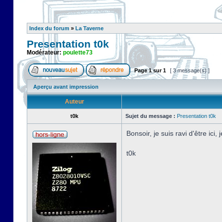
Index du forum
»
La Taverne
Presentation t0k
Modérateur:
poulette73
Page
1
sur
1
[ 3 message(s) ]
Aperçu avant impression
Auteur
t0k
Sujet du message :
Presentation t0k
Bonsoir, je suis ravi d'être ic
t0k