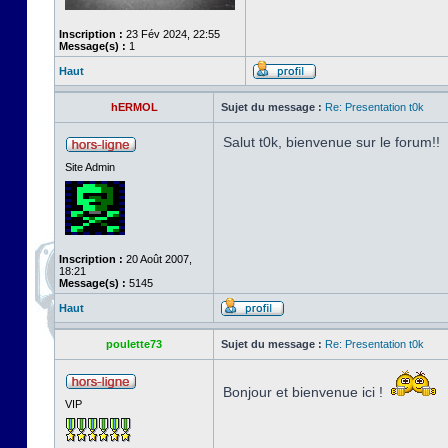
Inscription :
23 Fév 2024, 22:55
Message(s) :
1
Haut
hERMOL
Sujet du message :
Re: Presentation t0k
Salut t0k, bienvenue sur le forum!!
Site Admin
Inscription :
20 Août 2007,
18:21
Message(s) :
5145
Haut
poulette73
Sujet du message :
Re: Presentation t0k
Bonjour et bienvenue ici !
VIP