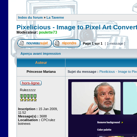
Index du forum
»
La Taverne
Pixelicious - Image to Pixel Art Conver
Modérateur:
poulette73
Page
1
sur
1
[ 1 message ]
Aperçu avant impression
Auteur
Princesse Mariana
Sujet du message :
Pixelicious - Image to Pix
Rulezzzzz
Inscription :
15 Jan 2009,
11:52
Message(s) :
3688
Localisation :
CPCrulez
botnews