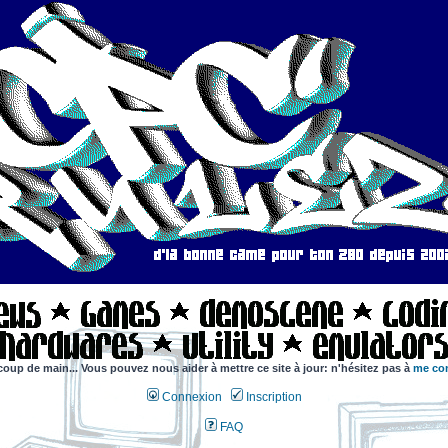
coup de main... Vous pouvez nous aider à mettre ce site à jour: n'hésitez pas à
me con
Connexion
Inscription
FAQ