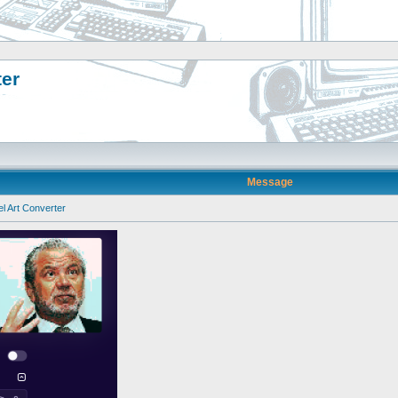
ter
Message
el Art Converter