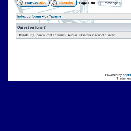
Page
1
sur
1
[ 1 message ]
Index du forum
»
La Taverne
Qui est en ligne ?
Utilisateur(s) parcourant ce forum : Aucun utilisateur inscrit et 1 invité
Powered by
phpB
Traduit en