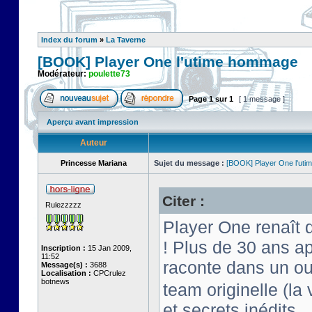
Index du forum
»
La Taverne
[BOOK] Player One l'utime hommage
Modérateur:
poulette73
Page
1
sur
1
[ 1 message ]
Aperçu avant impression
Auteur
Princesse Mariana
Sujet du message :
[BOOK] Player One l'ut
Citer :
Rulezzzzz
Player One renaît
! Plus de 30 ans a
Inscription :
15 Jan 2009,
11:52
raconte dans un ou
Message(s) :
3688
Localisation :
CPCrulez
botnews
team originelle (la 
et secrets inédits.