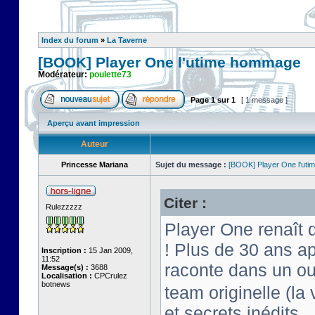
Index du forum
»
La Taverne
[BOOK] Player One l'utime hommage
Modérateur:
poulette73
Page
1
sur
1
[ 1 message ]
Aperçu avant impression
Auteur
Princesse Mariana
Sujet du message :
[BOOK] Player One l'ut
Citer :
Rulezzzzz
Player One renaît
! Plus de 30 ans a
Inscription :
15 Jan 2009,
11:52
raconte dans un ou
Message(s) :
3688
Localisation :
CPCrulez
botnews
team originelle (la 
et secrets inédits.