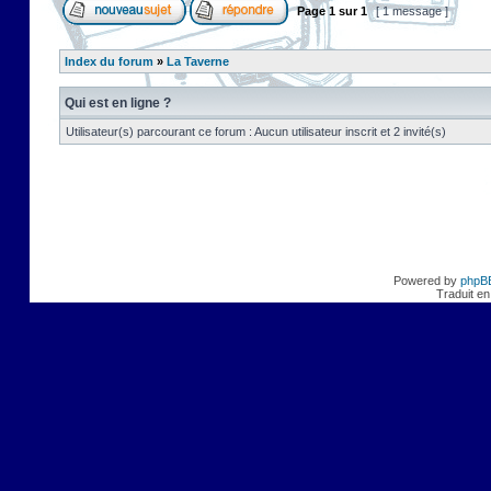
Page
1
sur
1
[ 1 message ]
Index du forum
»
La Taverne
Qui est en ligne ?
Utilisateur(s) parcourant ce forum : Aucun utilisateur inscrit et 2 invité(s)
Powered by
phpB
Traduit en