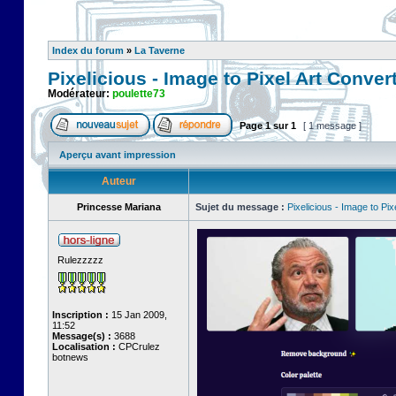
Index du forum
»
La Taverne
Pixelicious - Image to Pixel Art Conver
Modérateur:
poulette73
Page
1
sur
1
[ 1 message ]
Aperçu avant impression
Auteur
Princesse Mariana
Sujet du message :
Pixelicious - Image to Pix
Rulezzzzz
Inscription :
15 Jan 2009,
11:52
Message(s) :
3688
Localisation :
CPCrulez
botnews