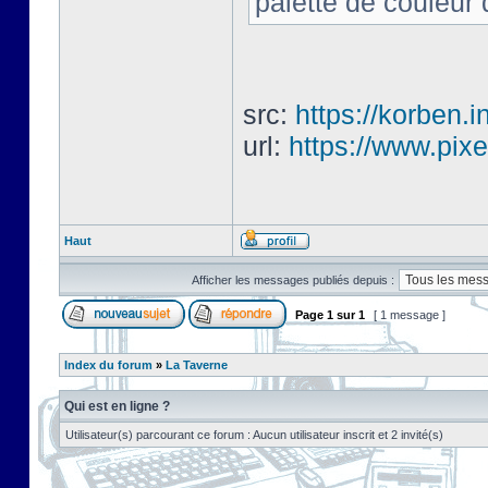
palette de couleur qu
src:
https://korben.i
url:
https://www.pixe
Haut
Afficher les messages publiés depuis :
Page
1
sur
1
[ 1 message ]
Index du forum
»
La Taverne
Qui est en ligne ?
Utilisateur(s) parcourant ce forum : Aucun utilisateur inscrit et 2 invité(s)