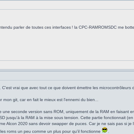
ntendu parler de toutes ces interfaces ! la CPC-RAMROMSDC me botterai
. C'est vrai que avec tout ce que doivent émettre les microcontrôleurs
 git, car en fait le mieux est l'ennemi du bien...
re une seconde version sans ROM, uniquement de la RAM en faisant en s
 jusqu'à la RAM à la mise sous tension. Cette partie fonctionnait (en h
mme Alcon 2020 sans devoir swapper de puces. Car je ne sais pas si je l'
e les roms un peu comme un plus pour qu'il fonctionne
.