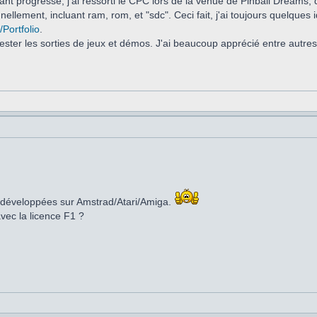
 progressé, j'ai ressorti le CPC lors de la venue de Pinball Dreams, q
lement, incluant ram, rom, et "sdc". Ceci fait, j'ai toujours quelques i
/Portfolio
.
tester les sorties de jeux et démos. J'ai beaucoup apprécié entre autre
s développées sur Amstrad/Atari/Amiga.
avec la licence F1 ?