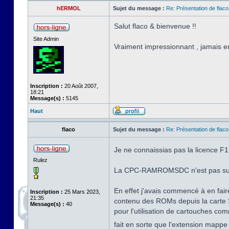
hERMOL
Sujet du message :
Re: Présentation de flaco
Salut flaco & bienvenue !!
Site Admin
Vraiment impressionnant , jamais e
Inscription :
20 Août 2007,
18:21
Message(s) :
5145
Haut
flaco
Sujet du message :
Re: Présentation de flaco
Je ne connaissias pas la licence F1
Rulez
La CPC-RAMROMSDC n'est pas sur mon
En effet j'avais commencé à en fai
Inscription :
25 Mars 2023,
21:35
contenu des ROMs depuis la carte SD
Message(s) :
40
pour l'utilisation de cartouches co
fait en sorte que l'extension mapp