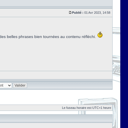
Publié :
01 Avr 2023, 14:58
c des belles phrases bien tournées au contenu réfléchi.
Le fuseau horaire est UTC+1 heure