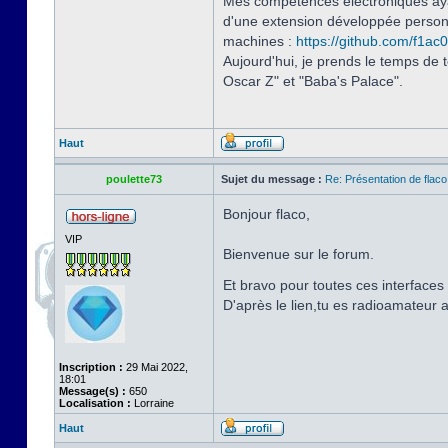
Mes compétences électroniques ayant
d'une extension développée personnel
machines :
https://github.com/f1ac0
Aujourd'hui, je prends le temps de 
Oscar Z" et "Baba's Palace".
Haut
poulette73
Sujet du message :
Re: Présentation de flaco
Bonjour flaco,
VIP
Bienvenue sur le forum.
Et bravo pour toutes ces interface
D'après le lien,tu es radioamateur 
Inscription :
29 Mai 2022,
18:01
Message(s) :
650
Localisation :
Lorraine
Haut