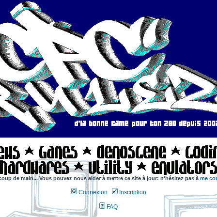
coup de main... Vous pouvez nous aider à mettre ce site à jour: n'hésitez pas à
me con
Connexion
Inscription
FAQ