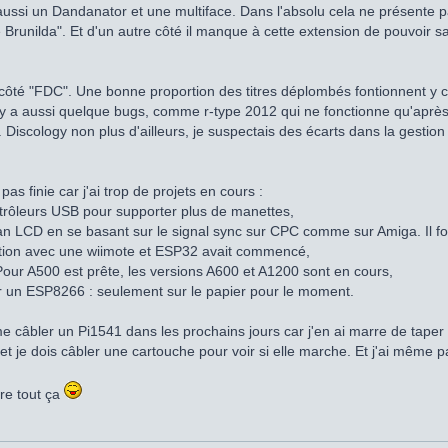
aussi un Dandanator et une multiface. Dans l'absolu cela ne présente pas
runilda". Et d'un autre côté il manque à cette extension de pouvoir s
côté "FDC". Une bonne proportion des titres déplombés fontionnent y com
il y a aussi quelque bugs, comme r-type 2012 qui ne fonctionne qu'aprè
. Discology non plus d'ailleurs, je suspectais des écarts dans la gestio
as finie car j'ai trop de projets en cours :
ntrôleurs USB pour supporter plus de manettes,
cran LCD en se basant sur le signal sync sur CPC comme sur Amiga. Il 
ation avec une wiimote et ESP32 avait commencé,
 Pour A500 est prête, les versions A600 et A1200 sont en cours,
r un ESP8266 : seulement sur le papier pour le moment.
me câbler un Pi1541 dans les prochains jours car j'en ai marre de taper 
 et je dois câbler une cartouche pour voir si elle marche. Et j'ai même
ire tout ça