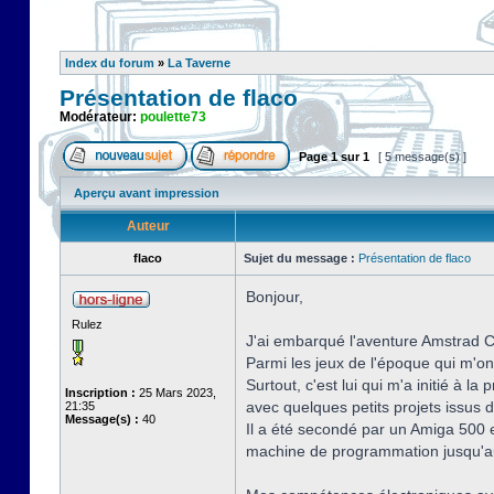
Index du forum
»
La Taverne
Présentation de flaco
Modérateur:
poulette73
Page
1
sur
1
[ 5 message(s) ]
Aperçu avant impression
Auteur
flaco
Sujet du message :
Présentation de flaco
Bonjour,
Rulez
J'ai embarqué l'aventure Amstrad CP
Parmi les jeux de l'époque qui m'o
Surtout, c'est lui qui m'a initié à
Inscription :
25 Mars 2023,
avec quelques petits projets issus 
21:35
Message(s) :
40
Il a été secondé par un Amiga 500 
machine de programmation jusqu'au