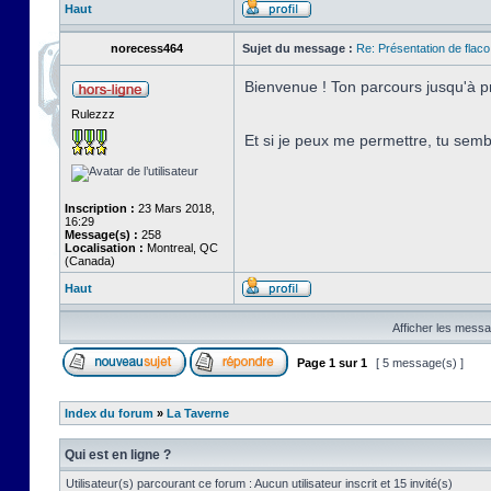
Haut
norecess464
Sujet du message :
Re: Présentation de flaco
Bienvenue ! Ton parcours jusqu'à pr
Rulezzz
Et si je peux me permettre, tu sembl
Inscription :
23 Mars 2018,
16:29
Message(s) :
258
Localisation :
Montreal, QC
(Canada)
Haut
Afficher les messa
Page
1
sur
1
[ 5 message(s) ]
Index du forum
»
La Taverne
Qui est en ligne ?
Utilisateur(s) parcourant ce forum : Aucun utilisateur inscrit et 15 invité(s)