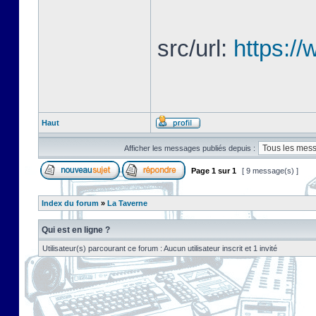
src/url:
https://
Haut
Afficher les messages publiés depuis :
Page
1
sur
1
[ 9 message(s) ]
Index du forum
»
La Taverne
Qui est en ligne ?
Utilisateur(s) parcourant ce forum : Aucun utilisateur inscrit et 1 invité