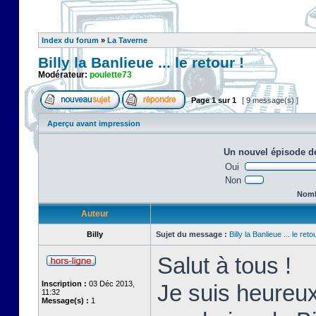
Index du forum
»
La Taverne
Billy la Banlieue ... le retour !
Modérateur:
poulette73
Page
1
sur
1
[ 9 message(s) ]
Aperçu avant impression
Un nouvel épisode de
Oui
Non
Nombr
Auteur
Billy
Sujet du message :
Billy la Banlieue ... le retou
Salut à tous !
Inscription :
03 Déc 2013,
Je suis heureux
11:32
Message(s) :
1