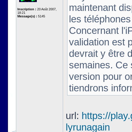
maintenant dis
Inscription :
20 Août 2007,
18:21
les téléphones 
Message(s) :
5145
Concernant l'i
validation est 
devrait y être
semaines. Ce s
version pour o
tiendrons infor
url:
https://play
lyrunagain