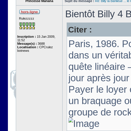
Princesse Mariana
Sujet du message :
Re: Billy la Banlieue ... le 
Bientôt Billy 4 B
Rulezzzzz
Citer :
Inscription :
15 Jan 2009,
11:52
Paris, 1986. Po
Message(s) :
3688
Localisation :
CPCrulez
botnews
dans un vérita
quête linéaire 
jour après jour
Payer le loyer 
un braquage ou
groupe de rock