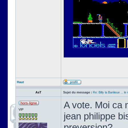
Haut
AsT
Sujet du message :
Re: Billy la Banlieue ... le 
A vote. Moi ca 
VIP
jean philippe bi
preversion?