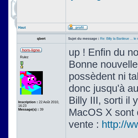
Haut
qbert
Sujet du message :
Re: Billy la Banlieue ... le 
up ! Enfin du n
Rulez
Bonne nouvelle
possèdent ni ta
donc jusqu'à au
Billy III, sorti 
Inscription :
22 Août 2010,
16:23
MacOS X sont di
Message(s) :
39
vente :
http://w