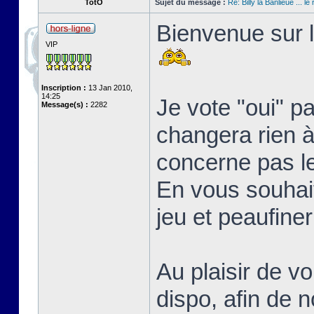
TotO
Sujet du message :
Re: Billy la Banlieue ... le 
Bienvenue sur l
VIP
Inscription :
13 Jan 2010,
14:25
Je vote "oui" p
Message(s) :
2282
changera rien à 
concerne pas l
En vous souhait
jeu et peaufine
Au plaisir de vo
dispo, afin de 