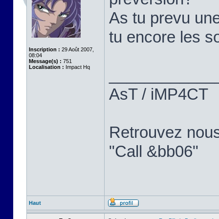
As tu prevu une
tu encore les so
Inscription :
29 Août 2007,
08:04
Message(s) :
751
Localisation :
Impact Hq
____________
AsT / iMP4CT
Retrouvez nou
"Call &bb06"
Haut