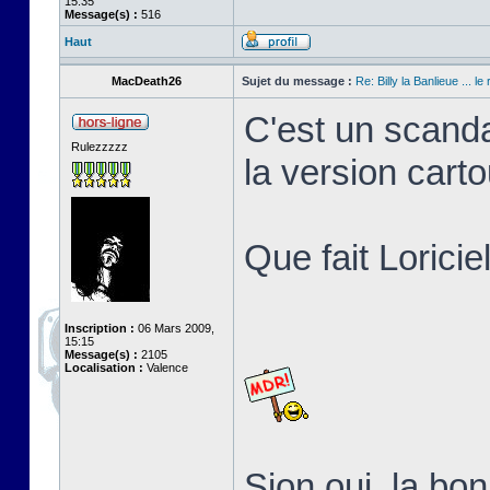
15:35
Message(s) :
516
Haut
MacDeath26
Sujet du message :
Re: Billy la Banlieue ... le 
C'est un scanda
Rulezzzzz
la version cart
Que fait Loricie
Inscription :
06 Mars 2009,
15:15
Message(s) :
2105
Localisation :
Valence
Sion oui, la b