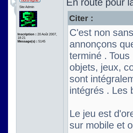
En route pour l
Site Admin
Citer :
C'est non sans
Inscription :
20 Août 2007,
18:21
annonçons que
Message(s) :
5145
terminé . Tous
objets, jeux, c
sont intégrale
intégrés . Les
Le jeu est d'or
sur mobile et 