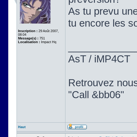
As tu prevu une
tu encore les so
Inscription :
29 Août 2007,
08:04
Message(s) :
751
Localisation :
Impact Hq
____________
AsT / iMP4CT
Retrouvez nou
"Call &bb06"
Haut