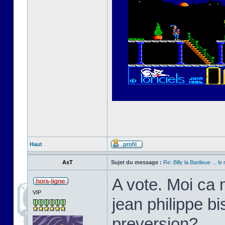
Haut
AsT
Sujet du message :
Re: Billy la Banlieue ... le 
A vote. Moi ca 
VIP
jean philippe bi
preversion?