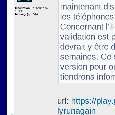
maintenant dis
Inscription :
20 Août 2007,
18:21
les téléphones 
Message(s) :
5145
Concernant l'i
validation est 
devrait y être
semaines. Ce s
version pour o
tiendrons infor
url:
https://play
lyrunagain