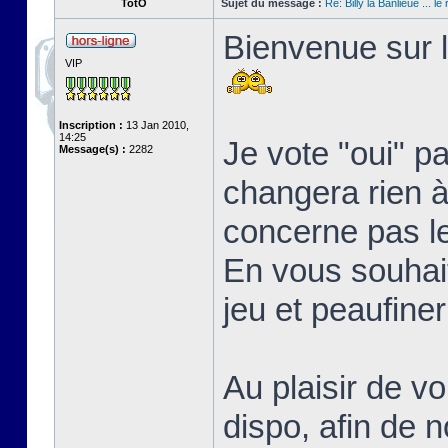
TotO
Sujet du message :
Re: Billy la Banlieue ... le 
Bienvenue sur l
VIP
Inscription :
13 Jan 2010,
14:25
Je vote "oui" p
Message(s) :
2282
changera rien à 
concerne pas l
En vous souhait
jeu et peaufine
Au plaisir de vo
dispo, afin de 