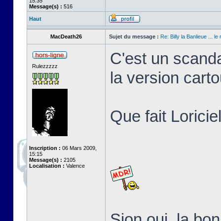
15:35
Message(s) :
516
Haut
MacDeath26
Sujet du message :
Re: Billy la Banlieue ... le 
C'est un scanda
Rulezzzzz
la version cart
Que fait Loricie
Inscription :
06 Mars 2009,
15:15
Message(s) :
2105
Localisation :
Valence
Sion oui, la b