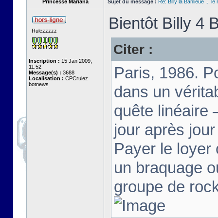
Princesse Mariana
Sujet du message :
Re: Billy la Banlieue ... le 
Bientôt Billy 4 B
Rulezzzzz
Citer :
Inscription :
15 Jan 2009,
11:52
Paris, 1986. Po
Message(s) :
3688
Localisation :
CPCrulez
botnews
dans un vérita
quête linéaire 
jour après jour
Payer le loyer 
un braquage ou
groupe de rock