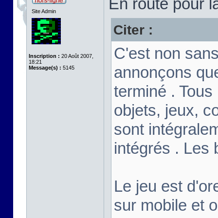
En route pour l
Site Admin
Citer :
C'est non sans
Inscription :
20 Août 2007,
18:21
annonçons que
Message(s) :
5145
terminé . Tous
objets, jeux, c
sont intégrale
intégrés . Les
Le jeu est d'or
sur mobile et 