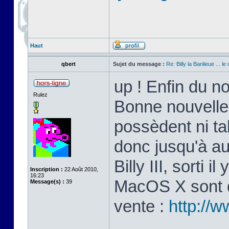
Haut
qbert
Sujet du message :
Re: Billy la Banlieue ... le 
up ! Enfin du n
Rulez
Bonne nouvelle
possèdent ni ta
donc jusqu'à au
Billy III, sorti 
Inscription :
22 Août 2010,
16:23
MacOS X sont di
Message(s) :
39
vente :
http://w