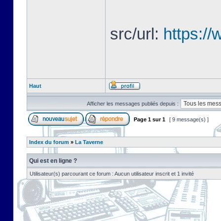
src/url:
https://
Haut
Afficher les messages publiés depuis :
Page
1
sur
1
[ 9 message(s) ]
Index du forum
»
La Taverne
Qui est en ligne ?
Utilisateur(s) parcourant ce forum : Aucun utilisateur inscrit et 1 invité