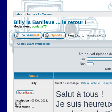
Index du forum
»
La Taverne
Billy la Banlieue ... le retour !
Modérateur:
poulette73
Page
1
sur
1
[ 9 message(s) ]
Aperçu avant impression
Un nouvel épisode de
Oui
Non
Nombr
Auteur
Billy
Sujet du message :
Billy la Banlieue ... le retou
Salut à tous !
Inscription :
03 Déc 2013,
Je suis heureux
11:32
Message(s) :
1