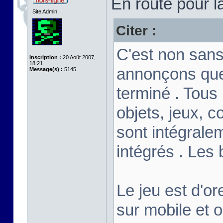
En route pour l
Site Admin
Citer :
C'est non sans
Inscription :
20 Août 2007,
18:21
annonçons que
Message(s) :
5145
terminé . Tous
objets, jeux, c
sont intégrale
intégrés . Les
Le jeu est d'or
sur mobile et 