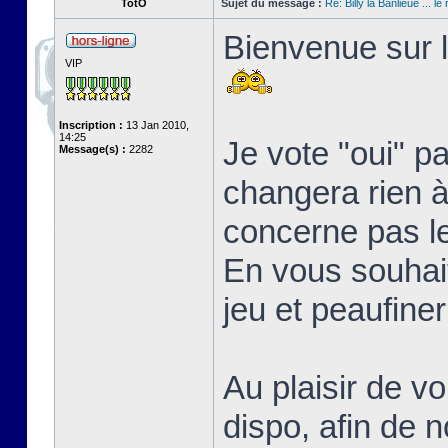
TotO
Sujet du message :
Re: Billy la Banlieue ... le 
Bienvenue sur l
VIP
Inscription :
13 Jan 2010,
14:25
Je vote "oui" p
Message(s) :
2282
changera rien à 
concerne pas l
En vous souhait
jeu et peaufine
Au plaisir de vo
dispo, afin de 