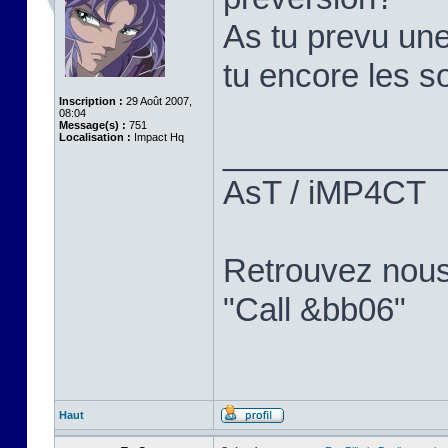
As tu prevu une
tu encore les so
Inscription :
29 Août 2007,
08:04
Message(s) :
751
Localisation :
Impact Hq
____________
AsT / iMP4CT
Retrouvez nou
"Call &bb06"
Haut