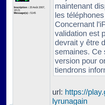
maintenant dis
Inscription :
20 Août 2007,
18:21
les téléphones 
Message(s) :
5145
Concernant l'i
validation est 
devrait y être
semaines. Ce s
version pour o
tiendrons infor
url:
https://play
lyrunagain