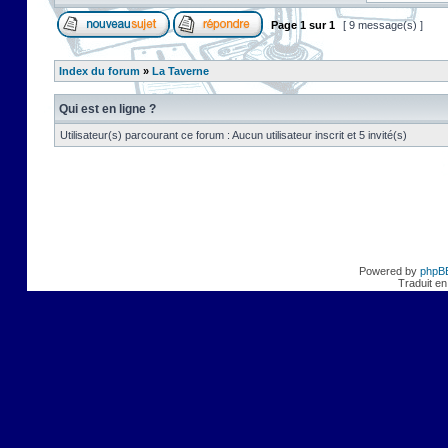
Page
1
sur
1
[ 9 message(s) ]
Index du forum
»
La Taverne
Qui est en ligne ?
Utilisateur(s) parcourant ce forum : Aucun utilisateur inscrit et 5 invité(s)
Powered by
phpB
Traduit en