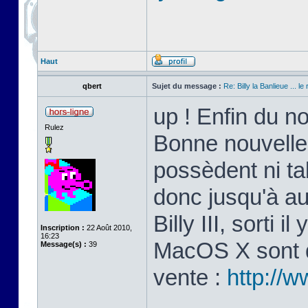
Haut
qbert
Sujet du message :
Re: Billy la Banlieue ... le 
up ! Enfin du n
Rulez
Bonne nouvelle
possèdent ni ta
donc jusqu'à au
Billy III, sorti 
Inscription :
22 Août 2010,
16:23
MacOS X sont di
Message(s) :
39
vente :
http://w