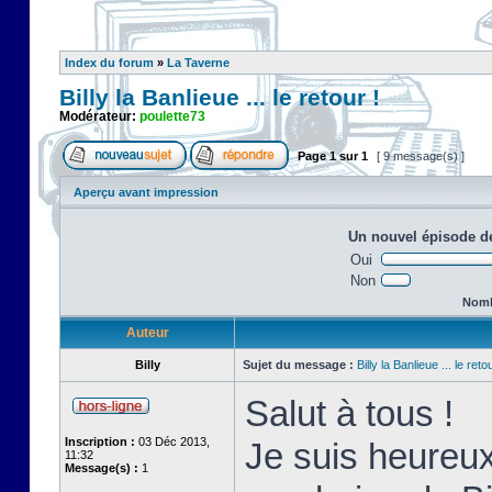
Index du forum
»
La Taverne
Billy la Banlieue ... le retour !
Modérateur:
poulette73
Page
1
sur
1
[ 9 message(s) ]
Aperçu avant impression
Un nouvel épisode de
Oui
Non
Nombr
Auteur
Billy
Sujet du message :
Billy la Banlieue ... le retou
Salut à tous !
Inscription :
03 Déc 2013,
Je suis heureux
11:32
Message(s) :
1