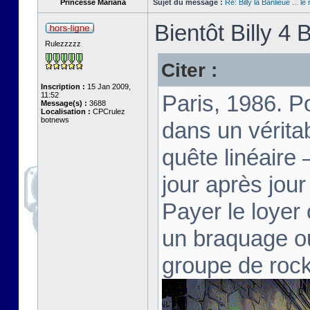
Princesse Mariana
Sujet du message :
Re: Billy la Banlieue ... le 
Bientôt Billy 4 B
Rulezzzzz
Citer :
Inscription :
15 Jan 2009,
11:52
Paris, 1986. Po
Message(s) :
3688
Localisation :
CPCrulez
botnews
dans un vérita
quête linéaire 
jour après jour
Payer le loyer 
un braquage ou
groupe de rock