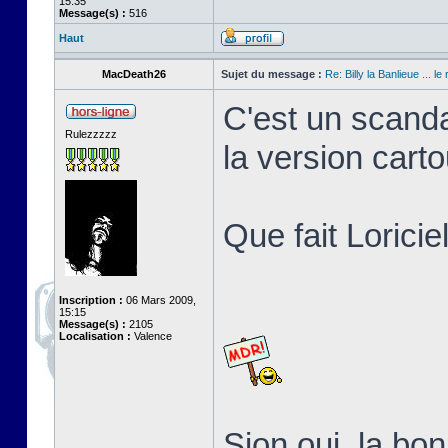
15:35
Message(s) :
516
Haut
MacDeath26
Sujet du message :
Re: Billy la Banlieue ... le 
C'est un scanda
Rulezzzzz
la version cart
Que fait Loricie
Inscription :
06 Mars 2009,
15:15
Message(s) :
2105
Localisation :
Valence
Sion oui, la b