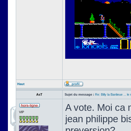
Haut
AsT
Sujet du message :
Re: Billy la Banlieue ... le 
A vote. Moi ca 
VIP
jean philippe bi
preversion?