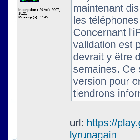
maintenant dis
Inscription :
20 Août 2007,
18:21
les téléphones 
Message(s) :
5145
Concernant l'i
validation est 
devrait y être
semaines. Ce s
version pour o
tiendrons infor
url:
https://play
lyrunagain