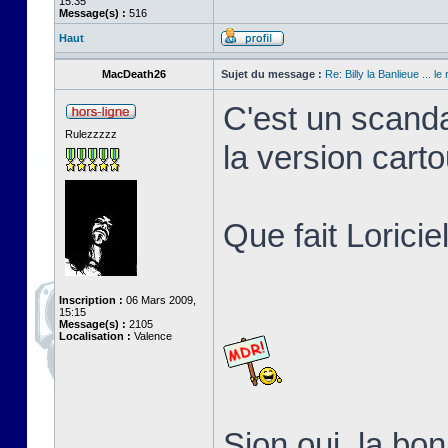
15:35
Message(s) :
516
Haut
MacDeath26
Sujet du message :
Re: Billy la Banlieue ... le 
C'est un scanda
Rulezzzzz
la version cart
Que fait Loricie
Inscription :
06 Mars 2009,
15:15
Message(s) :
2105
Localisation :
Valence
Sion oui, la b