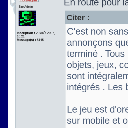
En route pour l
Site Admin
Citer :
C'est non sans
Inscription :
20 Août 2007,
18:21
annonçons que
Message(s) :
5145
terminé . Tous
objets, jeux, c
sont intégrale
intégrés . Les
Le jeu est d'or
sur mobile et 