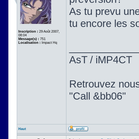
As tu prevu une
tu encore les so
Inscription :
29 Août 2007,
08:04
Message(s) :
751
Localisation :
Impact Hq
____________
AsT / iMP4CT
Retrouvez nou
"Call &bb06"
Haut