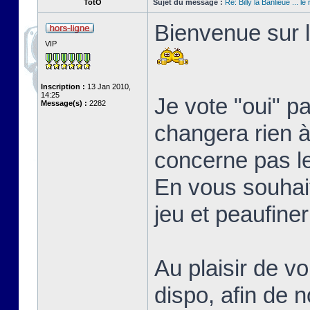
TotO
Sujet du message :
Re: Billy la Banlieue ... le 
Bienvenue sur l
VIP
Inscription :
13 Jan 2010,
14:25
Je vote "oui" p
Message(s) :
2282
changera rien à 
concerne pas l
En vous souhait
jeu et peaufine
Au plaisir de vo
dispo, afin de 