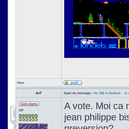
Haut
AsT
Sujet du message :
Re: Billy la Banlieue ... le 
A vote. Moi ca 
VIP
jean philippe bi
preversion?