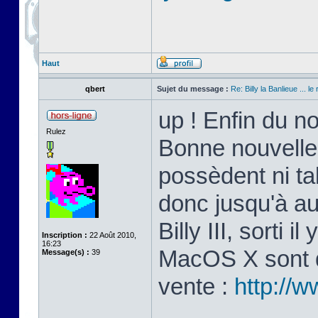
Haut
qbert
Sujet du message :
Re: Billy la Banlieue ... le 
up ! Enfin du n
Rulez
Bonne nouvelle
possèdent ni ta
donc jusqu'à au
Billy III, sorti 
Inscription :
22 Août 2010,
16:23
MacOS X sont di
Message(s) :
39
vente :
http://w