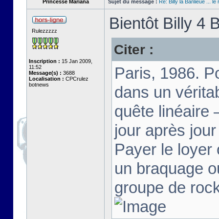
Princesse Mariana
Sujet du message :
Re: Billy la Banlieue ... le 
Bientôt Billy 4 B
Rulezzzzz
Citer :
Inscription :
15 Jan 2009,
11:52
Paris, 1986. Po
Message(s) :
3688
Localisation :
CPCrulez
botnews
dans un vérita
quête linéaire 
jour après jour
Payer le loyer 
un braquage ou
groupe de rock