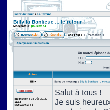
Index du forum
»
La Taverne
Billy la Banlieue ... le retour !
Modérateur:
poulette73
Page
1
sur
1
[ 9 message(s) ]
Aperçu avant impression
Un nouvel épisode de
Oui
Non
Nombr
Auteur
Billy
Sujet du message :
Billy la Banlieue ... le retou
Salut à tous !
Inscription :
03 Déc 2013,
Je suis heureux
11:32
Message(s) :
1