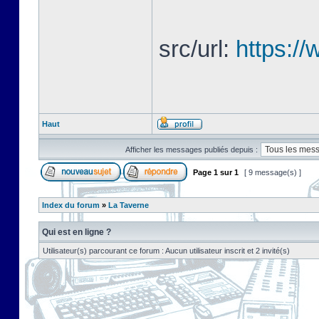
src/url:
https://
Haut
Afficher les messages publiés depuis :
Page
1
sur
1
[ 9 message(s) ]
Index du forum
»
La Taverne
Qui est en ligne ?
Utilisateur(s) parcourant ce forum : Aucun utilisateur inscrit et 2 invité(s)