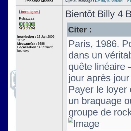
Princesse Mariana
Sujet du message :
Re: Billy la Banlieue ... le 
Bientôt Billy 4 B
Rulezzzzz
Citer :
Inscription :
15 Jan 2009,
11:52
Paris, 1986. Po
Message(s) :
3688
Localisation :
CPCrulez
botnews
dans un vérita
quête linéaire 
jour après jour
Payer le loyer 
un braquage ou
groupe de rock