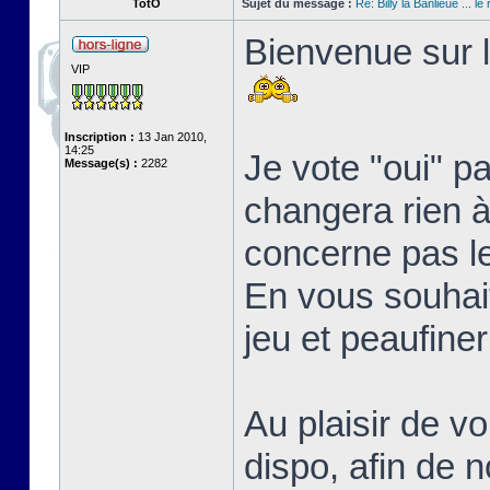
TotO
Sujet du message :
Re: Billy la Banlieue ... le 
Bienvenue sur l
VIP
Inscription :
13 Jan 2010,
14:25
Je vote "oui" p
Message(s) :
2282
changera rien à 
concerne pas l
En vous souhait
jeu et peaufine
Au plaisir de vo
dispo, afin de 