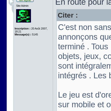
En route pour l
Site Admin
Citer :
C'est non sans
Inscription :
20 Août 2007,
18:21
annonçons que
Message(s) :
5145
terminé . Tous
objets, jeux, c
sont intégrale
intégrés . Les
Le jeu est d'or
sur mobile et 