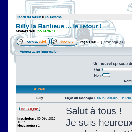
Index du forum
»
La Taverne
Billy la Banlieue ... le retour !
Modérateur:
poulette73
Page
1
sur
1
[ 9 message(s) ]
Aperçu avant impression
Un nouvel épisode de
Oui
Non
Nombr
Auteur
Billy
Sujet du message :
Billy la Banlieue ... le retou
Salut à tous !
Inscription :
03 Déc 2013,
Je suis heureux
11:32
Message(s) :
1