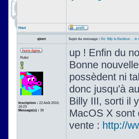
Haut
qbert
Sujet du message :
Re: Billy la Banlieue ... le 
up ! Enfin du n
Rulez
Bonne nouvelle
possèdent ni ta
donc jusqu'à au
Billy III, sorti 
Inscription :
22 Août 2010,
16:23
MacOS X sont di
Message(s) :
39
vente :
http://w