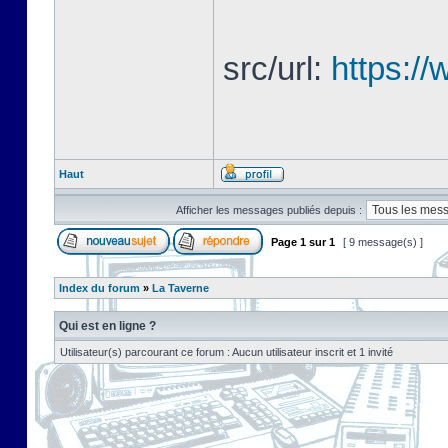
src/url:
https://
Haut
Afficher les messages publiés depuis :
Page
1
sur
1
[ 9 message(s) ]
Index du forum
»
La Taverne
Qui est en ligne ?
Utilisateur(s) parcourant ce forum : Aucun utilisateur inscrit et 1 invité