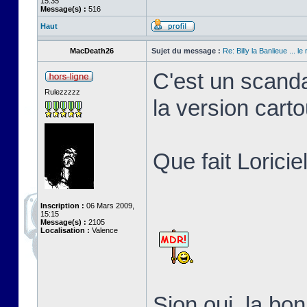
15:35
Message(s) :
516
Haut
MacDeath26
Sujet du message :
Re: Billy la Banlieue ... le 
C'est un scanda
Rulezzzzz
la version cart
Que fait Loricie
Inscription :
06 Mars 2009,
15:15
Message(s) :
2105
Localisation :
Valence
Sion oui, la b