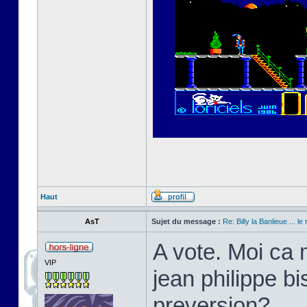
Haut
AsT
Sujet du message :
Re: Billy la Banlieue ... le 
A vote. Moi ca 
VIP
jean philippe bi
preversion?