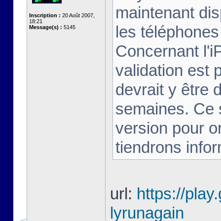
maintenant dis
Inscription :
20 Août 2007,
18:21
les téléphones 
Message(s) :
5145
Concernant l'i
validation est 
devrait y être
semaines. Ce s
version pour o
tiendrons infor
url:
https://play
lyrunagain