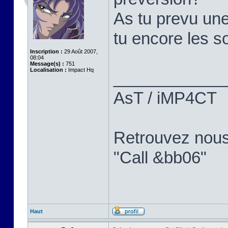
As tu prevu une
tu encore les so
Inscription :
29 Août 2007,
08:04
Message(s) :
751
Localisation :
Impact Hq
____________
AsT / iMP4CT
Retrouvez nou
"Call &bb06"
Haut