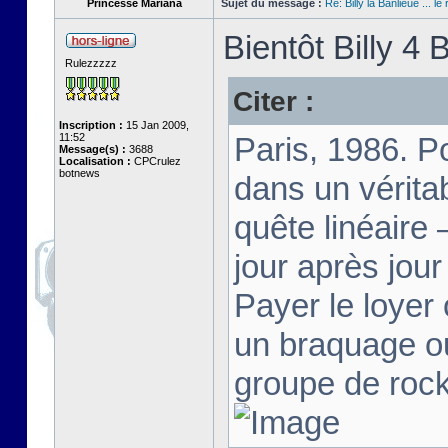
Princesse Mariana
Sujet du message :
Re: Billy la Banlieue ... le 
Bientôt Billy 4 B
Rulezzzzz
Citer :
Inscription :
15 Jan 2009,
11:52
Paris, 1986. Po
Message(s) :
3688
Localisation :
CPCrulez
botnews
dans un vérita
quête linéaire 
jour après jour
Payer le loyer 
un braquage ou
groupe de rock