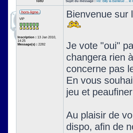
TotO
Sujet du message :
Re: Billy la Banlieue ... le 
Bienvenue sur l
VIP
Inscription :
13 Jan 2010,
14:25
Je vote "oui" p
Message(s) :
2282
changera rien à 
concerne pas l
En vous souhait
jeu et peaufine
Au plaisir de vo
dispo, afin de 