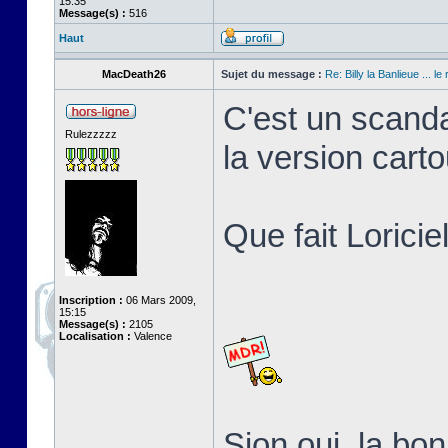
15:35
Message(s) :
516
Haut
MacDeath26
Sujet du message :
Re: Billy la Banlieue ... le 
C'est un scanda
Rulezzzzz
la version cart
Que fait Loricie
Inscription :
06 Mars 2009,
15:15
Message(s) :
2105
Localisation :
Valence
Sion oui, la b