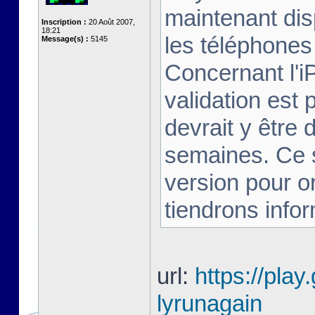
maintenant dis
Inscription :
20 Août 2007,
18:21
les téléphones 
Message(s) :
5145
Concernant l'i
validation est 
devrait y être
semaines. Ce s
version pour o
tiendrons infor
url:
https://play
lyrunagain