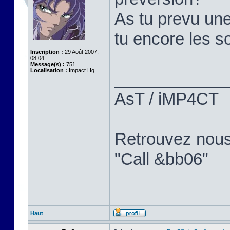
As tu prevu une
tu encore les so
Inscription :
29 Août 2007,
08:04
Message(s) :
751
Localisation :
Impact Hq
____________
AsT / iMP4CT
Retrouvez nou
"Call &bb06"
Haut