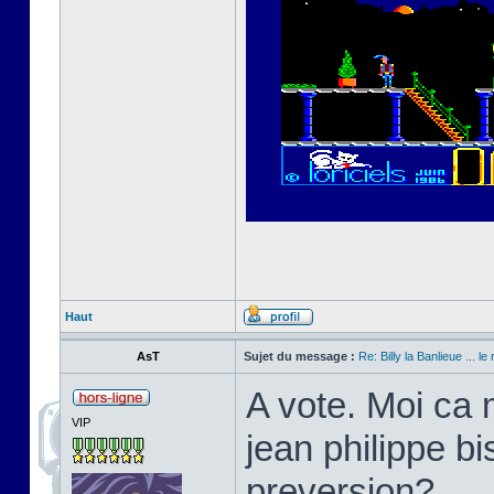
Haut
AsT
Sujet du message :
Re: Billy la Banlieue ... le 
A vote. Moi ca 
VIP
jean philippe bi
preversion?