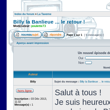
Index du forum
»
La Taverne
Billy la Banlieue ... le retour !
Modérateur:
poulette73
Page
1
sur
1
[ 9 message(s) ]
Aperçu avant impression
Un nouvel épisode de
Oui
Non
Nombr
Auteur
Billy
Sujet du message :
Billy la Banlieue ... le retou
Salut à tous !
Inscription :
03 Déc 2013,
Je suis heureux
11:32
Message(s) :
1