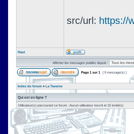
src/url:
https://
Haut
Afficher les messages publiés depuis :
Page
1
sur
1
[ 9 message(s) ]
Index du forum
»
La Taverne
Qui est en ligne ?
Utilisateur(s) parcourant ce forum : Aucun utilisateur inscrit et 15 invité(s)