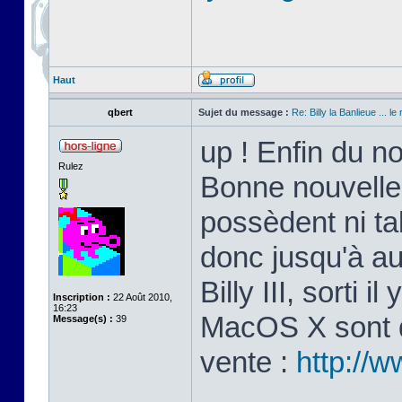
Haut
qbert
Sujet du message :
Re: Billy la Banlieue ... le 
up ! Enfin du n
Rulez
Bonne nouvelle
possèdent ni ta
donc jusqu'à au
Billy III, sorti 
Inscription :
22 Août 2010,
16:23
MacOS X sont di
Message(s) :
39
vente :
http://w