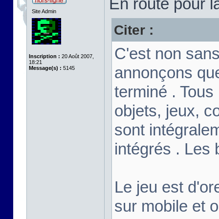
En route pour l
Site Admin
Citer :
C'est non sans
Inscription :
20 Août 2007,
18:21
annonçons que
Message(s) :
5145
terminé . Tous
objets, jeux, c
sont intégrale
intégrés . Les
Le jeu est d'or
sur mobile et 