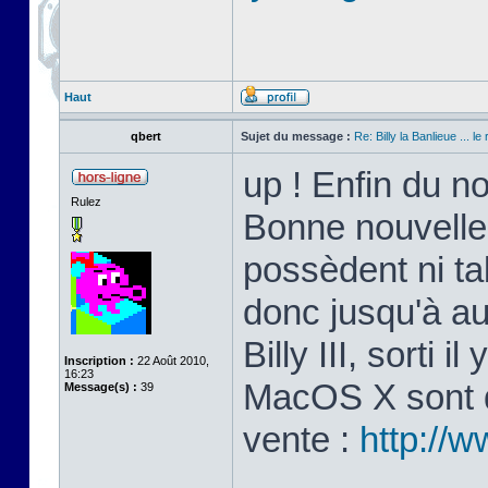
Haut
qbert
Sujet du message :
Re: Billy la Banlieue ... le 
up ! Enfin du n
Rulez
Bonne nouvelle
possèdent ni ta
donc jusqu'à au
Billy III, sorti 
Inscription :
22 Août 2010,
16:23
MacOS X sont di
Message(s) :
39
vente :
http://w