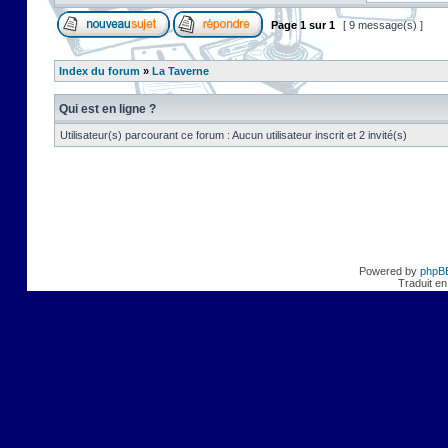
Page
1
sur
1
[ 9 message(s) ]
Index du forum
»
La Taverne
Qui est en ligne ?
Utilisateur(s) parcourant ce forum : Aucun utilisateur inscrit et 2 invité(s)
Powered by
phpB
Traduit en