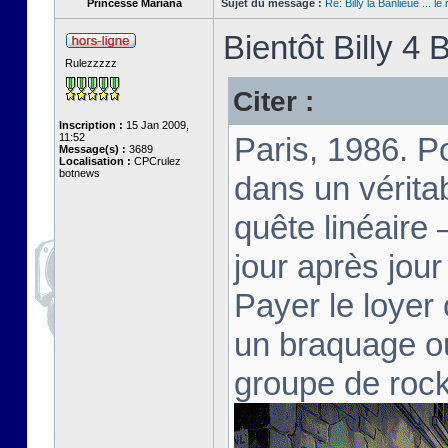
Princesse Mariana
Sujet du message :
Re: Billy la Banlieue ... le 
Bientôt Billy 4 B
Rulezzzzz
Citer :
Inscription :
15 Jan 2009,
11:52
Paris, 1986. Po
Message(s) :
3689
Localisation :
CPCrulez
botnews
dans un vérita
quête linéaire 
jour après jour
Payer le loyer 
un braquage ou
groupe de rock