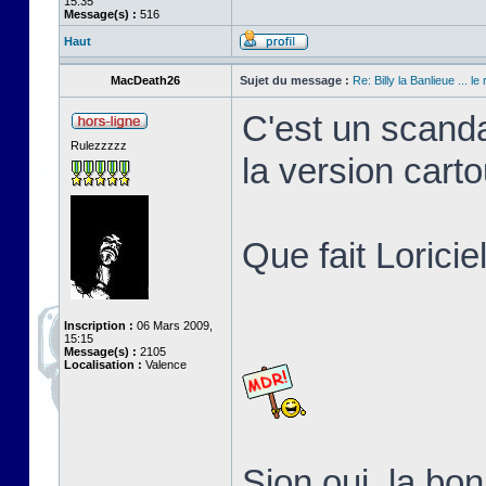
15:35
Message(s) :
516
Haut
MacDeath26
Sujet du message :
Re: Billy la Banlieue ... le 
C'est un scanda
Rulezzzzz
la version cart
Que fait Loricie
Inscription :
06 Mars 2009,
15:15
Message(s) :
2105
Localisation :
Valence
Sion oui, la b