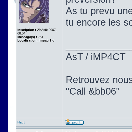
As tu prevu une
tu encore les so
Inscription :
29 Août 2007,
08:04
Message(s) :
751
Localisation :
Impact Hq
____________
AsT / iMP4CT
Retrouvez nou
"Call &bb06"
Haut