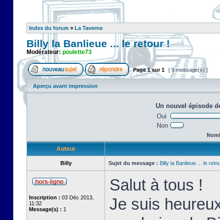
Index du forum
»
La Taverne
Billy la Banlieue ... le retour !
Modérateur:
poulette73
Page
1
sur
1
[ 9 message(s) ]
Aperçu avant impression
Un nouvel épisode de
Oui
Non
Nombr
Auteur
Billy
Sujet du message :
Billy la Banlieue ... le retou
Salut à tous !
Inscription :
03 Déc 2013,
Je suis heureux
11:32
Message(s) :
1