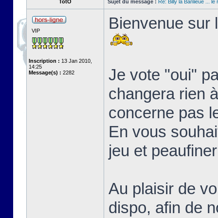
TotO
Sujet du message :
Re: Billy la Banlieue ... le 
Bienvenue sur l
VIP
Inscription :
13 Jan 2010,
14:25
Je vote "oui" p
Message(s) :
2282
changera rien à 
concerne pas l
En vous souhait
jeu et peaufine
Au plaisir de vo
dispo, afin de 