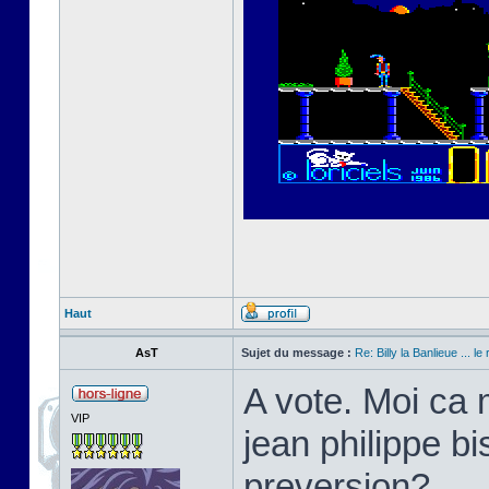
Haut
AsT
Sujet du message :
Re: Billy la Banlieue ... le 
A vote. Moi ca 
VIP
jean philippe bi
preversion?