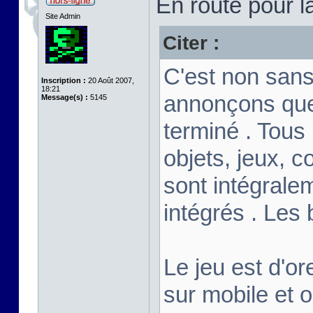
En route pour l
Site Admin
Citer :
C'est non sans
Inscription :
20 Août 2007,
18:21
annonçons que
Message(s) :
5145
terminé . Tous
objets, jeux, c
sont intégrale
intégrés . Les
Le jeu est d'or
sur mobile et 