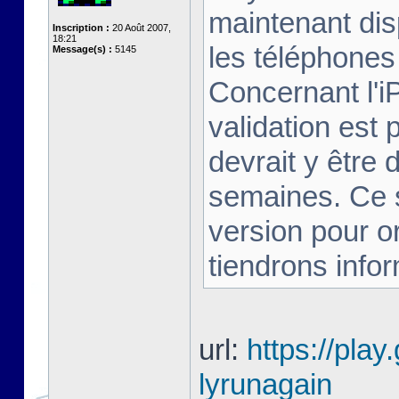
maintenant dis
Inscription :
20 Août 2007,
18:21
les téléphones 
Message(s) :
5145
Concernant l'i
validation est 
devrait y être
semaines. Ce s
version pour o
tiendrons infor
url:
https://play
lyrunagain