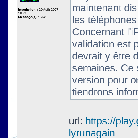
maintenant dis
Inscription :
20 Août 2007,
18:21
les téléphones 
Message(s) :
5145
Concernant l'i
validation est 
devrait y être
semaines. Ce s
version pour o
tiendrons infor
url:
https://play
lyrunagain