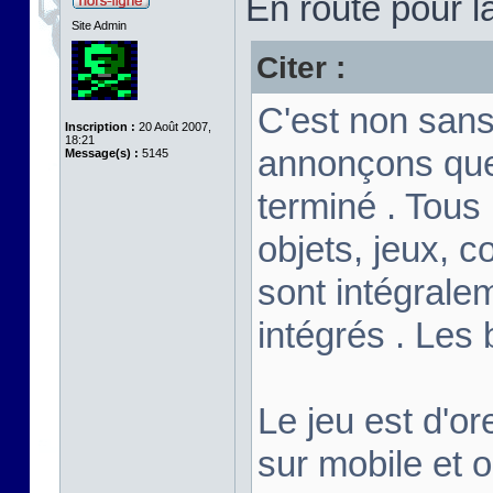
En route pour l
Site Admin
Citer :
C'est non sans
Inscription :
20 Août 2007,
18:21
annonçons que
Message(s) :
5145
terminé . Tous
objets, jeux, c
sont intégrale
intégrés . Les
Le jeu est d'or
sur mobile et 