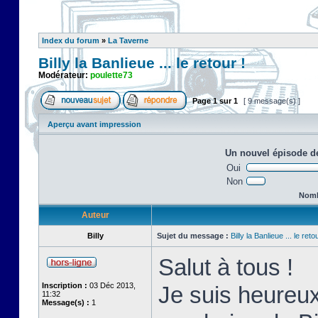
Index du forum
»
La Taverne
Billy la Banlieue ... le retour !
Modérateur:
poulette73
Page
1
sur
1
[ 9 message(s) ]
Aperçu avant impression
Un nouvel épisode de
Oui
Non
Nombr
Auteur
Billy
Sujet du message :
Billy la Banlieue ... le retou
Salut à tous !
Inscription :
03 Déc 2013,
Je suis heureux
11:32
Message(s) :
1