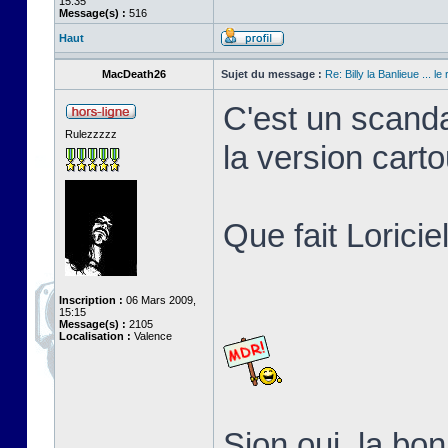
15:35
Message(s) :
516
Haut
MacDeath26
Sujet du message :
Re: Billy la Banlieue ... le 
C'est un scanda
Rulezzzzz
la version cart
Que fait Loricie
Inscription :
06 Mars 2009,
15:15
Message(s) :
2105
Localisation :
Valence
Sion oui, la b