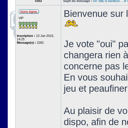
TotO
Sujet du message :
Re: Billy la Banlieue ... le 
Bienvenue sur l
VIP
Inscription :
13 Jan 2010,
14:25
Je vote "oui" p
Message(s) :
2282
changera rien à 
concerne pas l
En vous souhait
jeu et peaufine
Au plaisir de vo
dispo, afin de 