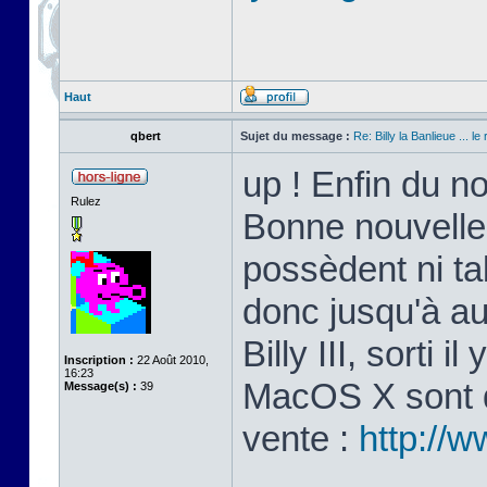
Haut
qbert
Sujet du message :
Re: Billy la Banlieue ... le 
up ! Enfin du n
Rulez
Bonne nouvelle
possèdent ni ta
donc jusqu'à au
Billy III, sorti 
Inscription :
22 Août 2010,
16:23
MacOS X sont di
Message(s) :
39
vente :
http://w