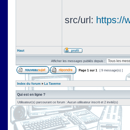
src/url:
https://
Haut
Afficher les messages publiés depuis :
Page
1
sur
1
[ 9 message(s) ]
Index du forum
»
La Taverne
Qui est en ligne ?
Utilisateur(s) parcourant ce forum : Aucun utilisateur inscrit et 2 invité(s)