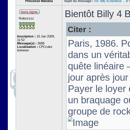
Princesse Mariana
Sujet du message :
Re: Billy la Banlieue ... le 
Bientôt Billy 4 B
Rulezzzzz
Citer :
Inscription :
15 Jan 2009,
11:52
Paris, 1986. Po
Message(s) :
3688
Localisation :
CPCrulez
botnews
dans un vérita
quête linéaire 
jour après jour
Payer le loyer 
un braquage ou
groupe de rock