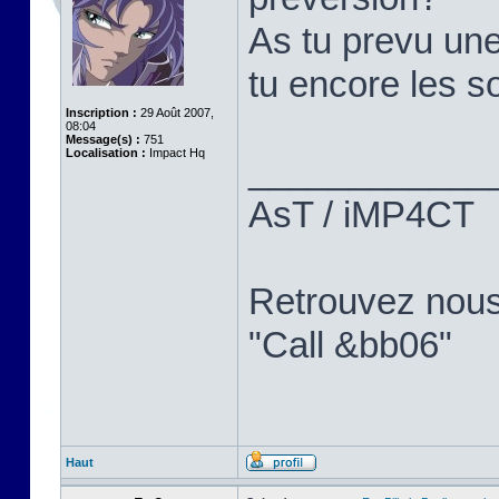
As tu prevu une
tu encore les so
Inscription :
29 Août 2007,
08:04
Message(s) :
751
Localisation :
Impact Hq
____________
AsT / iMP4CT
Retrouvez nou
"Call &bb06"
Haut