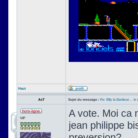
Haut
AsT
Sujet du message :
Re: Billy la Banlieue ... le 
A vote. Moi ca 
VIP
jean philippe bi
preversion?