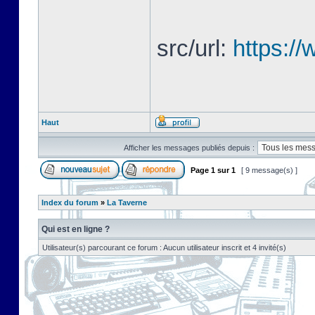
src/url:
https://
Haut
Afficher les messages publiés depuis :
Page
1
sur
1
[ 9 message(s) ]
Index du forum
»
La Taverne
Qui est en ligne ?
Utilisateur(s) parcourant ce forum : Aucun utilisateur inscrit et 4 invité(s)