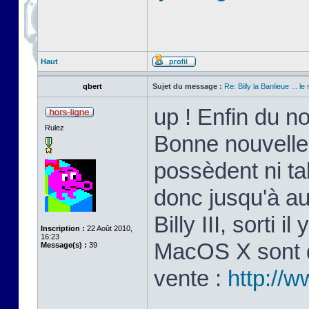
Haut
qbert
Sujet du message :
Re: Billy la Banlieue ... le 
up ! Enfin du n
Rulez
Bonne nouvelle
possèdent ni ta
donc jusqu'à au
Billy III, sorti 
Inscription :
22 Août 2010,
16:23
MacOS X sont di
Message(s) :
39
vente :
http://w