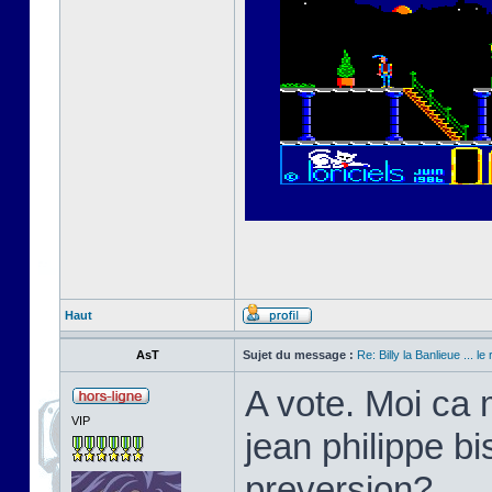
Haut
AsT
Sujet du message :
Re: Billy la Banlieue ... le 
A vote. Moi ca 
VIP
jean philippe bi
preversion?