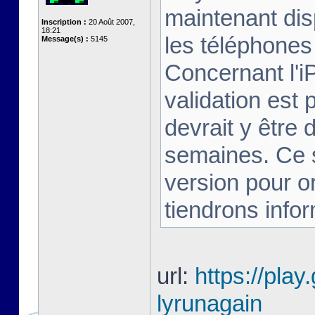
maintenant dis
Inscription :
20 Août 2007,
18:21
les téléphones 
Message(s) :
5145
Concernant l'i
validation est 
devrait y être
semaines. Ce s
version pour o
tiendrons infor
url:
https://play
lyrunagain