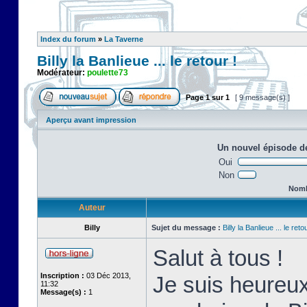
Index du forum
»
La Taverne
Billy la Banlieue ... le retour !
Modérateur:
poulette73
Page
1
sur
1
[ 9 message(s) ]
Aperçu avant impression
Un nouvel épisode de
Oui
Non
Nombr
Auteur
Billy
Sujet du message :
Billy la Banlieue ... le retou
Salut à tous !
Inscription :
03 Déc 2013,
Je suis heureux
11:32
Message(s) :
1