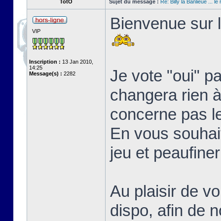
TotO
Sujet du message :
Re: Billy la Banlieue ... le 
Bienvenue sur l
VIP
Inscription :
13 Jan 2010,
14:25
Je vote "oui" p
Message(s) :
2282
changera rien à 
concerne pas l
En vous souhait
jeu et peaufine
Au plaisir de vo
dispo, afin de 