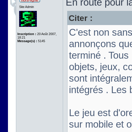
En route pour l
Site Admin
Citer :
C'est non sans
Inscription :
20 Août 2007,
18:21
annonçons que
Message(s) :
5145
terminé . Tous
objets, jeux, c
sont intégrale
intégrés . Les
Le jeu est d'or
sur mobile et 