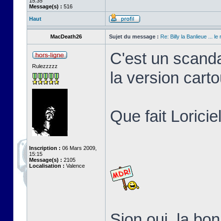
15:35
Message(s) :
516
Haut
MacDeath26
Sujet du message :
Re: Billy la Banlieue ... le 
C'est un scanda
Rulezzzzz
la version cart
Que fait Loricie
Inscription :
06 Mars 2009,
15:15
Message(s) :
2105
Localisation :
Valence
Sion oui, la b