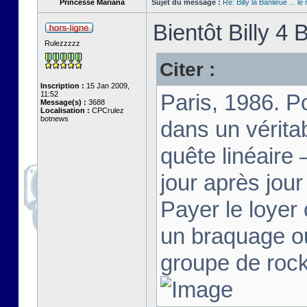
Princesse Mariana
Sujet du message :
Re: Billy la Banlieue ... le 
Bientôt Billy 4 B
Rulezzzzz
Citer :
Inscription :
15 Jan 2009,
11:52
Paris, 1986. Po
Message(s) :
3688
Localisation :
CPCrulez
botnews
dans un vérita
quête linéaire 
jour après jour
Payer le loyer 
un braquage ou
groupe de rock