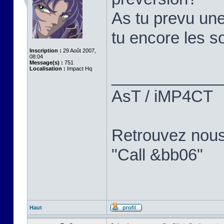
As tu prevu une
tu encore les so
Inscription :
29 Août 2007,
08:04
Message(s) :
751
Localisation :
Impact Hq
____________
AsT / iMP4CT
Retrouvez nou
"Call &bb06"
Haut