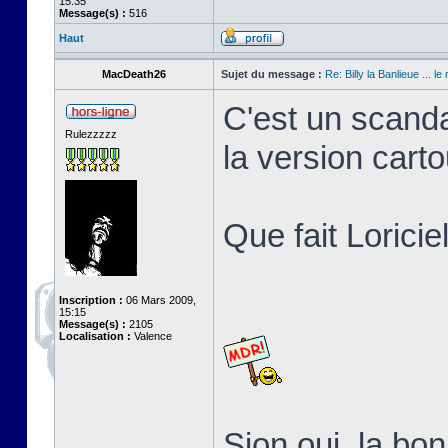
15:35
Message(s) :
516
Haut
MacDeath26
Sujet du message :
Re: Billy la Banlieue ... le 
C'est un scanda
Rulezzzzz
la version cart
Que fait Loricie
Inscription :
06 Mars 2009,
15:15
Message(s) :
2105
Localisation :
Valence
Sion oui, la b