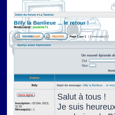
Index du forum
»
La Taverne
Billy la Banlieue ... le retour !
Modérateur:
poulette73
Page
1
sur
1
[ 9 message(s) ]
Aperçu avant impression
Un nouvel épisode de
Oui
Non
Nombr
Auteur
Billy
Sujet du message :
Billy la Banlieue ... le retou
Salut à tous !
Inscription :
03 Déc 2013,
Je suis heureux
11:32
Message(s) :
1