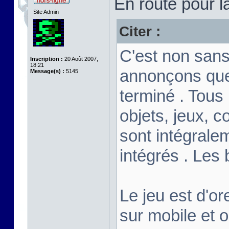
En route pour l
Site Admin
Citer :
C'est non sans
Inscription :
20 Août 2007,
18:21
annonçons que
Message(s) :
5145
terminé . Tous
objets, jeux, c
sont intégrale
intégrés . Les
Le jeu est d'or
sur mobile et 