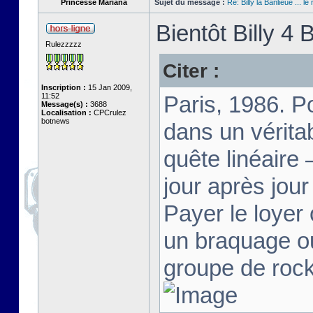
Princesse Mariana
Sujet du message :
Re: Billy la Banlieue ... le 
Bientôt Billy 4 B
Rulezzzzz
Citer :
Inscription :
15 Jan 2009,
11:52
Paris, 1986. Po
Message(s) :
3688
Localisation :
CPCrulez
botnews
dans un vérita
quête linéaire 
jour après jour
Payer le loyer 
un braquage ou
groupe de rock