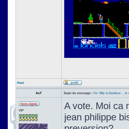
Haut
AsT
Sujet du message :
Re: Billy la Banlieue ... le 
A vote. Moi ca 
VIP
jean philippe bi
preversion?