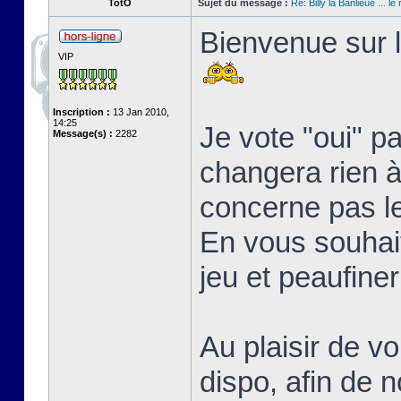
TotO
Sujet du message :
Re: Billy la Banlieue ... le 
Bienvenue sur l
VIP
Inscription :
13 Jan 2010,
14:25
Je vote "oui" p
Message(s) :
2282
changera rien à 
concerne pas l
En vous souhait
jeu et peaufine
Au plaisir de vo
dispo, afin de 