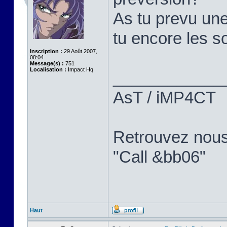
As tu prevu une
tu encore les so
Inscription :
29 Août 2007,
08:04
Message(s) :
751
Localisation :
Impact Hq
____________
AsT / iMP4CT
Retrouvez nou
"Call &bb06"
Haut