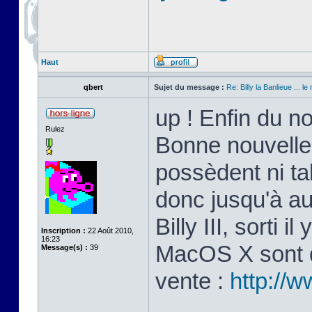
Haut
qbert
Sujet du message :
Re: Billy la Banlieue ... le 
up ! Enfin du n
Rulez
Bonne nouvelle
possèdent ni ta
donc jusqu'à au
Billy III, sorti 
Inscription :
22 Août 2010,
16:23
MacOS X sont di
Message(s) :
39
vente :
http://w