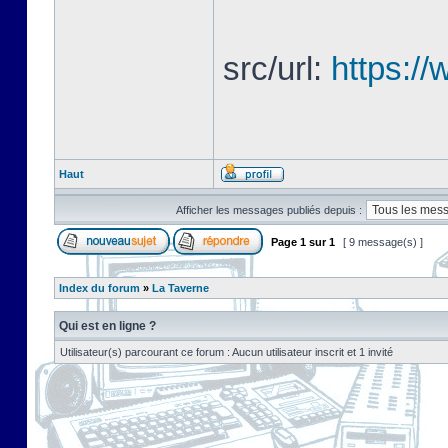
src/url:
https://
Haut
Afficher les messages publiés depuis :
Page
1
sur
1
[ 9 message(s) ]
Index du forum
»
La Taverne
Qui est en ligne ?
Utilisateur(s) parcourant ce forum : Aucun utilisateur inscrit et 1 invité