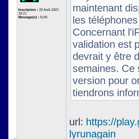
maintenant dis
Inscription :
20 Août 2007,
18:21
les téléphones 
Message(s) :
5145
Concernant l'i
validation est 
devrait y être
semaines. Ce s
version pour o
tiendrons infor
url:
https://play
lyrunagain