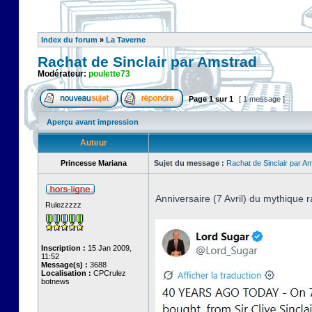
Index du forum
»
La Taverne
Rachat de Sinclair par Amstrad
Modérateur:
poulette73
Page
1
sur
1
[ 1 message ]
Aperçu avant impression
Auteur
Princesse Mariana
Sujet du message :
Rachat de Sinclair par A
Anniversaire (7 Avril) du mythique r
Rulezzzzz
Inscription :
15 Jan 2009,
11:52
Message(s) :
3688
Localisation :
CPCrulez
botnews